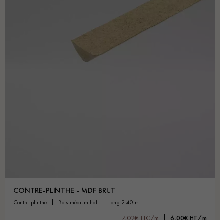
CONTRE-PLINTHE - MDF BRUT
contre-plinthe
bois médium hdf
long 2.40 m
7,02€ TTC/m
6,00€ HT/m