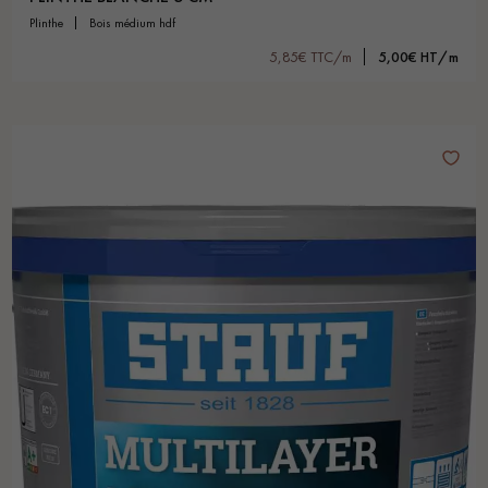
plinthe
bois médium hdf
5,85€ TTC/m
5,00€ HT/m