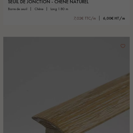
SEUIL DE JONCTION - CHÊNE NATUREL
barre de seuil
chêne
long 1.80 m
7,02€ TTC/m
6,00€ HT/m