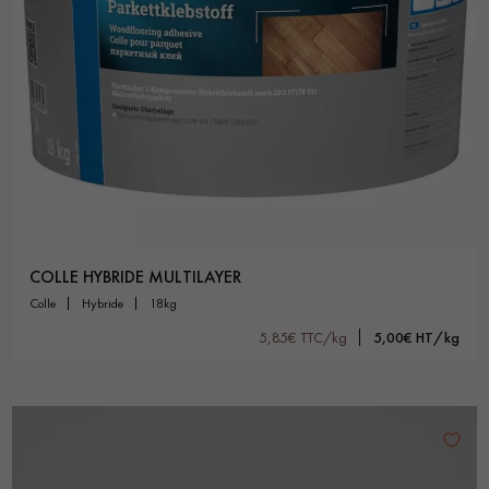
COLLE HYBRIDE MULTILAYER
colle
hybride
18kg
5,85€ TTC/kg
5,00€ HT/kg