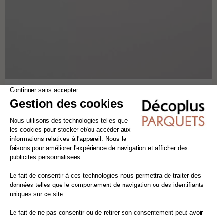
SEUIL DE NIVEAU - BAMBOU WENGÉ
barre de seuil
bambou
long 1.80 m
5,85€ TTC/m
5,00€ HT/m