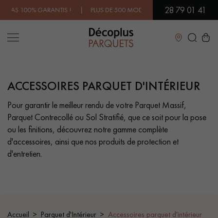
28 79 01 41
 GARANTIS ! | PLUS DE 500 MODÈLES EN SHOWROOM | DISPONIBILI
Fermer
ACCESSOIRES PARQUET D'INTÉRIEUR
LES RECHERCHES LES PLUS COURANTES
Pour garantir le meilleur rendu de votre Parquet Massif,
Parquet Contrecollé ou Sol Stratifié, que ce soit pour la pose
PARQUET MASSIF
PARQUET CONTRECOLLÉ -
FLOTTANT
ou les finitions, découvrez notre gamme complète
d'accessoires, ainsi que nos produits de protection et
SOL PLAQUÉ BOIS VERITABLES
PARQUETS À MOTIFS
d'entretien.
TRADITIONNELS
PARQUET EN BOIS EXOTIQUE
PARQUET VERNIS
PARQUET HUILÉ
PARQUET EN BOIS BRUT
Accueil
Parquet d'Intérieur
Accessoires parquet d'intérieur