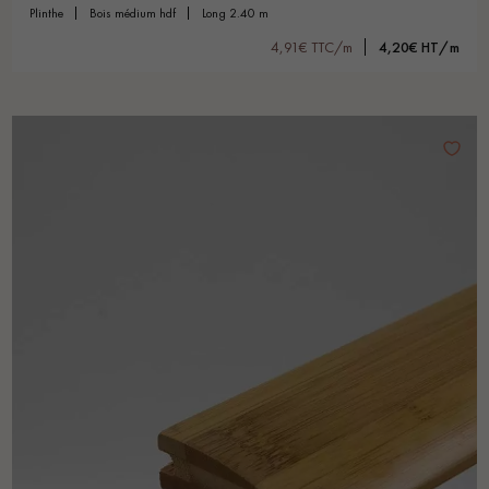
plinthe
bois médium hdf
long 2.40 m
4,91€ TTC/m
4,20€ HT/m