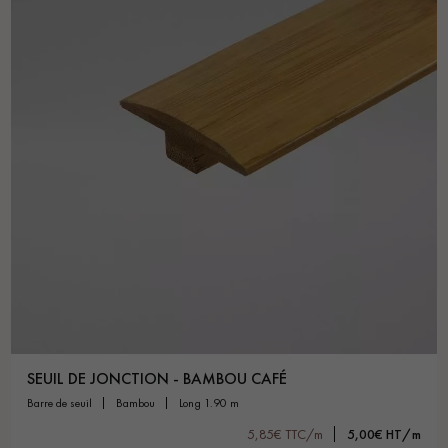
SEUIL DE JONCTION - BAMBOU CAFÉ
barre de seuil
bambou
long 1.90 m
5,85€ TTC/m
5,00€ HT/m