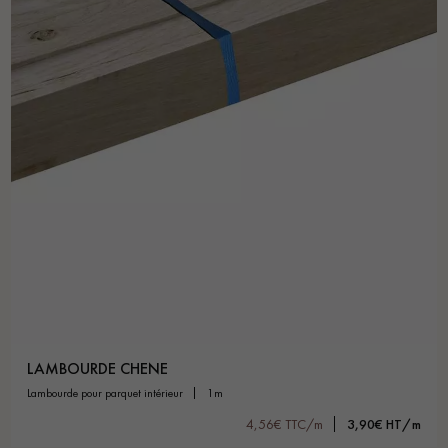
pas dans le choix et la pose de votre parquet.
Un expert Décoplus Parquets vous appelle
Demandez un rendez-vous personnalisé
LAMBOURDE CHENE
lambourde pour parquet intérieur
1m
4,56€ TTC/m
3,90€ HT/m
Obtenez un devis gratuit !