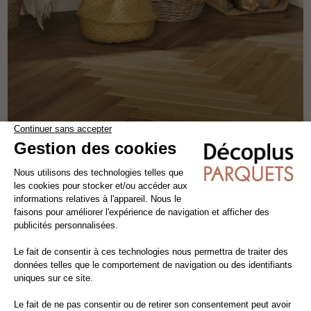
BÂTON ROMPU CARAMELLO
parquet contrecollé - flottant
chêne
les motifs
larg 9 cm
-18,82%
85,00€ HT/m²