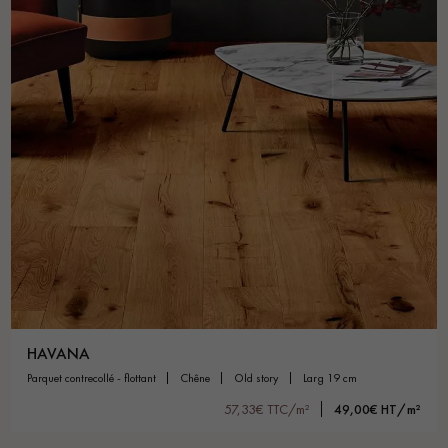
HAVANA
parquet contrecollé - flottant
chêne
old story
larg 19 cm
57,33€ TTC/m²
49,00€ HT/m²