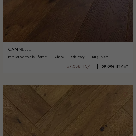
CANNELLE
parquet contrecollé - flottant
chêne
old story
larg 19 cm
69,03€ TTC/m²
59,00€ HT/m²