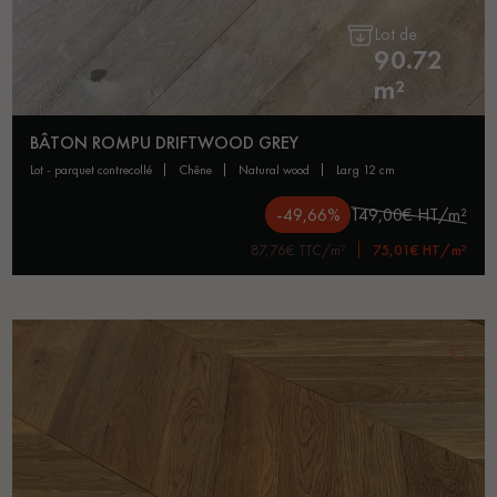
Lot de
90.72
m²
BÂTON ROMPU DRIFTWOOD GREY
lot - parquet contrecollé
chêne
natural wood
larg 12 cm
-49,66%
149,00€ HT/m²
87,76€ TTC/m²
75,01€ HT/m²