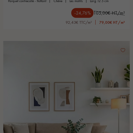
parquet contrecollé - flottant
chêne
les motifs
larg 12.5 cm
-24,76%
105,00€ HT/m²
92,43€ TTC/m²
79,00€ HT/m²