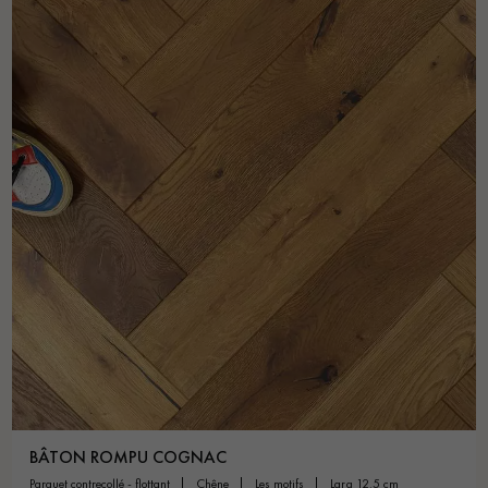
BÂTON ROMPU COGNAC
parquet contrecollé - flottant
chêne
les motifs
larg 12.5 cm