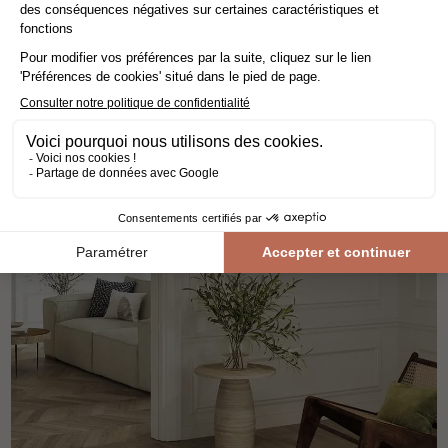
80,73€ TTC/m²
69,00€ HT/m²