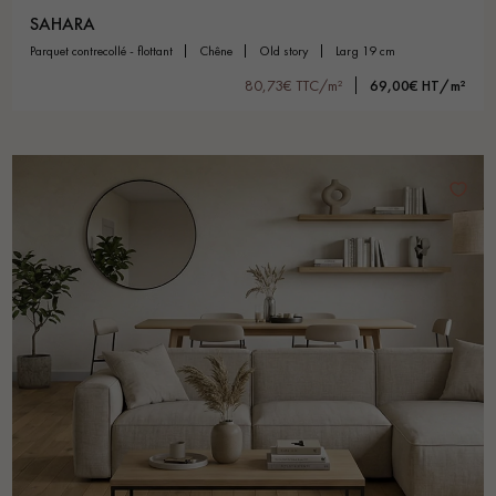
SAHARA
parquet contrecollé - flottant
chêne
old story
larg 19 cm
80,73€ TTC/m²
69,00€ HT/m²