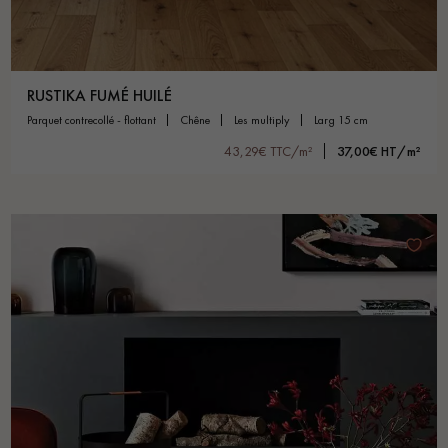
RUSTIKA FUMÉ HUILÉ
parquet contrecollé - flottant
chêne
les multiply
larg 15 cm
43,29€ TTC/m²
37,00€ HT/m²