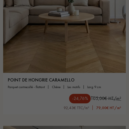
POINT DE HONGRIE CARAMELLO
parquet contrecollé - flottant
chêne
les motifs
larg 9 cm
-24,76%
105,00€ HT/m²
92,43€ TTC/m²
79,00€ HT/m²