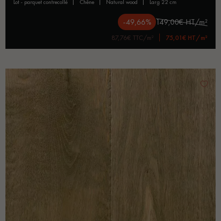
lot - parquet contrecollé
chêne
natural wood
larg 22 cm
-49,66%
149,00€ HT/m²
87,76€ TTC/m²
75,01€ HT/m²