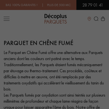
28 79 01 41
! | PLUS DE 500 MODÈLES EN SHOWROOM | DISPONIBILITÉ IMMÉDIA
Fermer
PARQUET EN CHÊNE FUMÉ
LES RECHERCHES LES PLUS COURANTES
Le Parquet en Chêne Fumé offre une alternative aux Parquets
anciens dont les couleurs ont patiné avec le temps.
PARQUET MASSIF
PARQUET CONTRECOLLÉ -
FLOTTANT
Traditionnellement, les Parquets étaient fumés mécaniquement
par étuvage ou thermo-traitement. Ces procédés, coûteux et
SOL PLAQUÉ BOIS VERITABLES
PARQUETS À MOTIFS
difficiles à mettre en œuvre, ont été remplacés par des
TRADITIONNELS
traitements oxydatifs qui accélèrent le vieillissement du tanin du
bois.
PARQUET EN BOIS EXOTIQUE
PARQUET VERNIS
Les Parquets fumés par oxydation sont ainsi teintés sur plusieurs
millimètres de profondeur et chaque lame réagira de façon
PARQUET HUILÉ
PARQUET EN BOIS BRUT
unique pour laisser apparaître l’âme du bois. Notre offre de