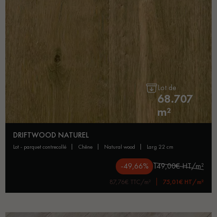
Lot de
68.707
m²
DRIFTWOOD NATUREL
lot - parquet contrecollé
chêne
natural wood
larg 22 cm
-49,66%
149,00€ HT/m²
87,76€ TTC/m²
75,01€ HT/m²