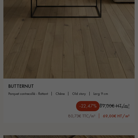
BUTTERNUT
parquet contrecollé - flottant
chêne
old story
larg 9 cm
-22,47%
89,00€ HT/m²
80,73€ TTC/m²
69,00€ HT/m²