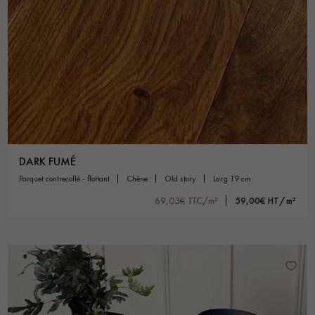
DARK FUMÉ
parquet contrecollé - flottant
chêne
old story
larg 19 cm
69,03€ TTC/m²
59,00€ HT/m²