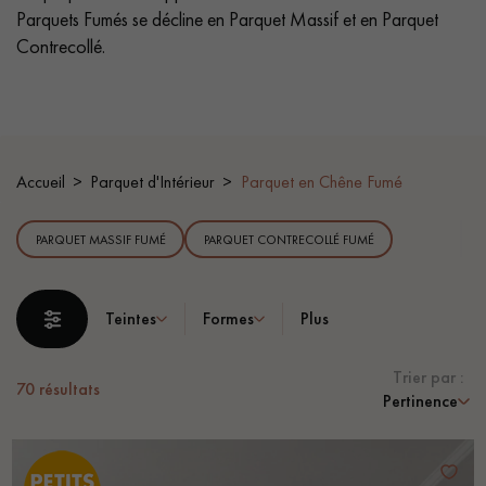
Parquets Fumés se décline en Parquet Massif et en Parquet
PARQUET VIEILLI
PARQUET EN CHÊNE FUMÉ
Contrecollé.
PARQUET LAMES LARGES XXL
PARQUET EN CHÊNE
ACCESSOIRES PARQUET
D'INTÉRIEUR
Accueil
Parquet d'Intérieur
Parquet en Chêne Fumé
Nos conseillers sont disponibles au
PARQUET MASSIF FUMÉ
PARQUET CONTRECOLLÉ FUMÉ
28 79 01 41
Teintes
Formes
Plus
Trier par :
70
résultats
Pertinence
VOUS AVEZ UN PROJET ?
Nos experts sont à votre disposition pour vous guider pas à