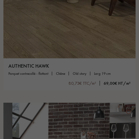
AUTHENTIC HAWK
parquet contrecollé - flottant
chêne
old story
larg 19 cm
80,73€ TTC/m²
69,00€ HT/m²