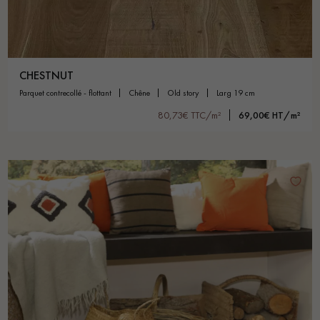
CHESTNUT
parquet contrecollé - flottant
chêne
old story
larg 19 cm
80,73€ TTC/m²
69,00€ HT/m²