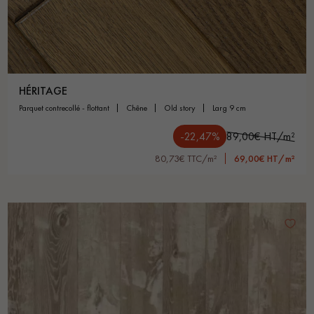
HÉRITAGE
parquet contrecollé - flottant
chêne
old story
larg 9 cm
-22,47%
89,00€ HT/m²
80,73€ TTC/m²
69,00€ HT/m²