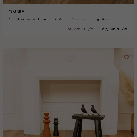
OMBRE
parquet contrecollé - flottant
chêne
old story
larg 19 cm
80,73€ TTC/m²
69,00€ HT/m²