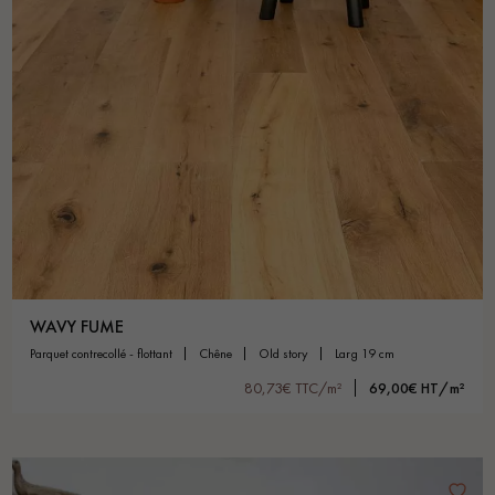
WAVY FUME
parquet contrecollé - flottant
chêne
old story
larg 19 cm
80,73€ TTC/m²
69,00€ HT/m²