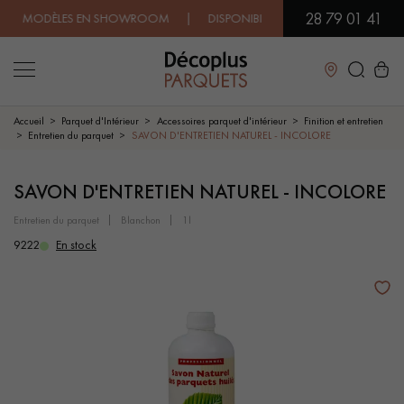
28 79 01 41
 MODÈLES EN SHOWROOM | DISPONIBILITÉ IMMÉDIATE | EXPÉDITIO
Fermer
Accueil
Parquet d'Intérieur
Accessoires parquet d'intérieur
Finition et entretien
Entretien du parquet
SAVON D'ENTRETIEN NATUREL - INCOLORE
LES RECHERCHES LES PLUS COURANTES
SAVON D'ENTRETIEN NATUREL - INCOLORE
entretien du parquet
blanchon
1l
PARQUET MASSIF
PARQUET CONTRECOLLÉ -
FLOTTANT
9222
En stock
SOL PLAQUÉ BOIS VERITABLES
PARQUETS À MOTIFS
TRADITIONNELS
PARQUET EN BOIS EXOTIQUE
PARQUET VERNIS
PARQUET HUILÉ
PARQUET EN BOIS BRUT