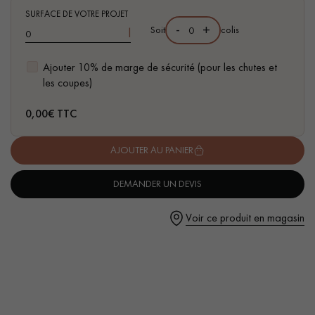
pas dans le choix et la pose de votre parquet.
SURFACE DE VOTRE PROJET
-
+
Soit
colis
l
Mode d’emploi
1. Bien agiter avant utilisation
Ajouter 10% de marge de sécurité (pour les chutes et
2. Diluer ½ verre (50mL) dans 5L d’eau
les coupes)
3. Appliquer avec une microfibre bien essorée
Un expert Décoplus Parquets vous appelle
0,00
€ TTC
AJOUTER AU PANIER
DEMANDER UN DEVIS
Demandez un rendez-vous personnalisé
Voir ce produit en magasin
Obtenez un devis gratuit !