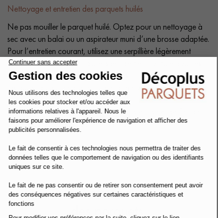
Nettoyage et entretien des parquets huilés
Ne pas mouiller le parquet huilé. Optez pour un nettoyage à
sec avec un balai ou un aspirateur muni d’une brosse adaptée.
Pour l’entretien courant, utilisez une serpillière légèrement
humide avec un savon naturel spécialement formulé pour les
parquets huilés. Un huilage régulier est indispensable pour
restaurer la couche protectrice et préserver l’élégance
naturelle de votre parquet.
Dès la pose, appliquez une huile de protection et de finition
afin de garantir sa durabilité et sa résistance.