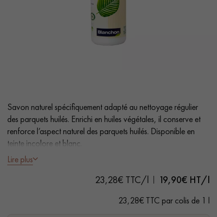
PARQUET VIEILLI
PARQUET EN CHÊNE FUMÉ
PARQUET LAMES LARGES XXL
PARQUET EN CHÊNE
ACCESSOIRES PARQUET
D'INTÉRIEUR
Savon naturel spécifiquement adapté au nettoyage régulier
Nos conseillers sont disponibles au
des parquets huilés. Enrichi en huiles végétales, il conserve et
28 79 01 41
renforce l’aspect naturel des parquets huilés. Disponible en
teinte incolore et blanc.
Lire plus
- Anti-poussière
23,28€ TTC/l
19,90
€ HT/l
- Séchage très rapide - Sans rinçage
VOUS AVEZ UN PROJET ?
- 100% à base de produits naturels
23,28€ TTC par colis de 1 l
- Usage régulier
Nos experts sont à votre disposition pour vous guider pas à
- Rendement : 500m²/L par couche