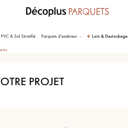
 PVC & Sol Stratifié
Parquets d’extérieur
Lots & Destockage
evis
ES RECHERCHES LES PLUS COURANT
OTRE PROJET
SOL PLAQUÉ BOIS
PARQUETS À MOTIFS
VERITABLES
TRADITIONNELS
PARQUET VIEILLI
PARQUET EN CHÊNE
FUMÉ