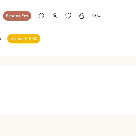
Fermer
Espace Pro
FR
s
Les petits PRIX
ES
PARQUET EN BOIS
PARQUET VERNIS
EXOTIQUE
PARQUET LAMES
PARQUET EN CHÊNE
LARGES XXL