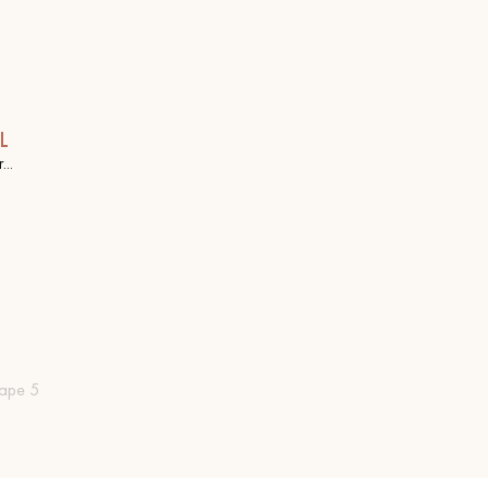
L
...
tape 5