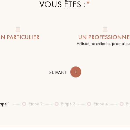
VOUS ÊTES :
N PARTICULIER
UN PROFESSIONNE
Nos conseillers sont disponibles au
Artisan, architecte, promoteur
28 79 01 41
SUIVANT
tape 1
Etape 2
Etape 3
Etape 4
E