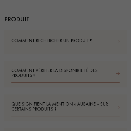
Nos experts sont à votre disposition pour vous guider pas à
pas dans le choix et la pose de votre parquet.
PRODUIT
COMMENT RECHERCHER UN PRODUIT ?
Un expert Décoplus Parquets vous appelle
COMMENT VÉRIFIER LA DISPONIBILITÉ DES
PRODUITS ?
Demandez un rendez-vous personnalisé
QUE SIGNIFIENT LA MENTION « AUBAINE » SUR
CERTAINS PRODUITS ?