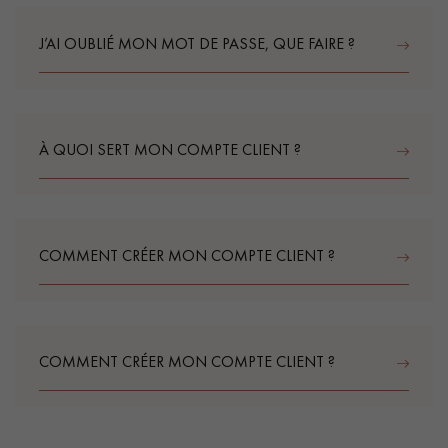
J’AI OUBLIÉ MON MOT DE PASSE, QUE FAIRE ?
PARQUET VIEILLI
PARQUET EN CHÊNE FUMÉ
PARQUET LAMES LARGES XXL
PARQUET EN CHÊNE
ACCESSOIRES PARQUET
À QUOI SERT MON COMPTE CLIENT ?
D'INTÉRIEUR
Nos conseillers sont disponibles au
COMMENT CRÉER MON COMPTE CLIENT ?
28 79 01 41
COMMENT CRÉER MON COMPTE CLIENT ?
VOUS AVEZ UN PROJET ?