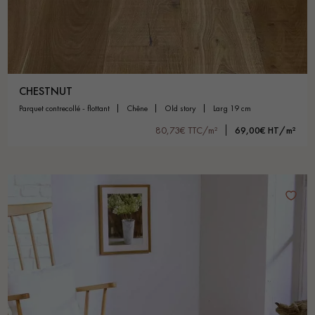
CHESTNUT
parquet contrecollé - flottant
chêne
old story
larg 19 cm
80,73€ TTC/m²
69,00€ HT/m²