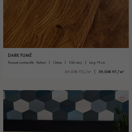
DARK FUMÉ
parquet contrecollé - flottant
chêne
old story
larg 19 cm
69,03€ TTC/m²
59,00€ HT/m²