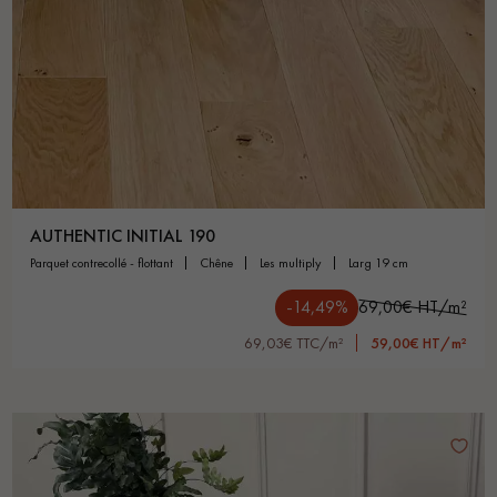
AUTHENTIC INITIAL 190
parquet contrecollé - flottant
chêne
les multiply
larg 19 cm
-14,49%
69,00€ HT/m²
69,03€ TTC/m²
59,00€ HT/m²