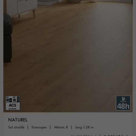
NATUREL
sol stratifié
kronospan
atlantic 8
long 1.28 m