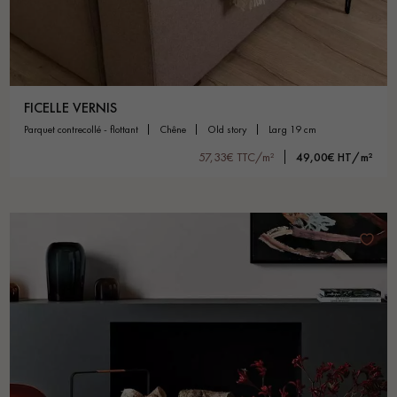
FICELLE VERNIS
parquet contrecollé - flottant
chêne
old story
larg 19 cm
57,33€ TTC/m²
49,00€ HT/m²