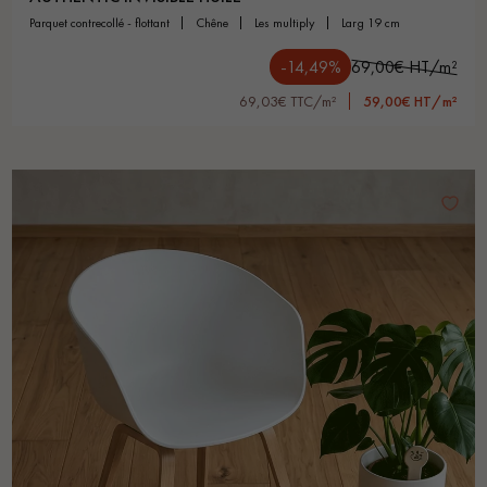
parquet contrecollé - flottant
chêne
les multiply
larg 19 cm
-14,49%
69,00€ HT/m²
69,03€ TTC/m²
59,00€ HT/m²