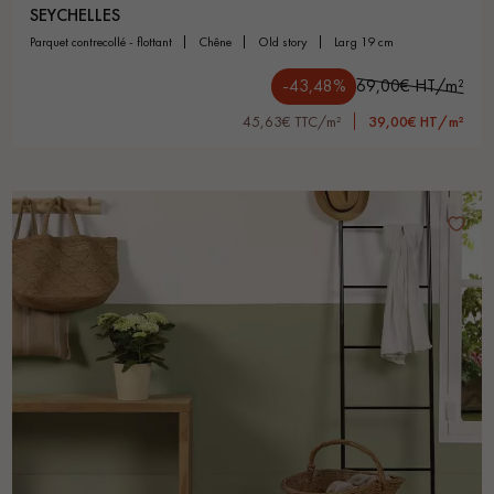
SEYCHELLES
parquet contrecollé - flottant
chêne
old story
larg 19 cm
-43,48%
69,00€ HT/m²
45,63€ TTC/m²
39,00€ HT/m²