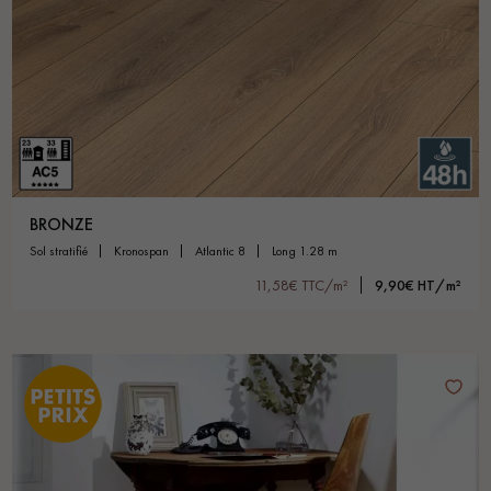
BRONZE
sol stratifié
kronospan
atlantic 8
long 1.28 m
11,58€ TTC/m²
9,90€ HT/m²