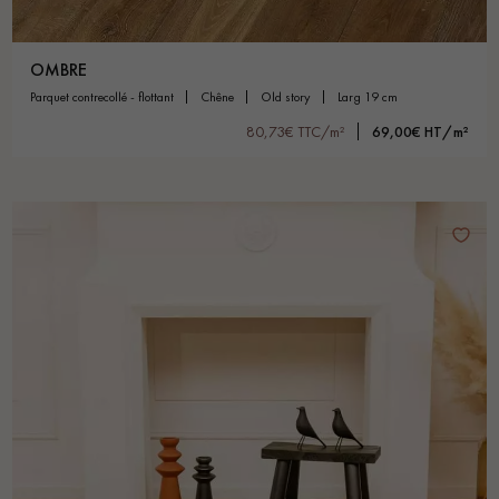
OMBRE
parquet contrecollé - flottant
chêne
old story
larg 19 cm
80,73€ TTC/m²
69,00€ HT/m²