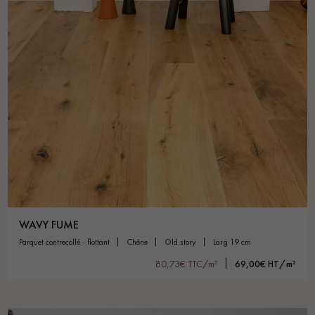
WAVY FUME
parquet contrecollé - flottant
chêne
old story
larg 19 cm
80,73€ TTC/m²
69,00€ HT/m²