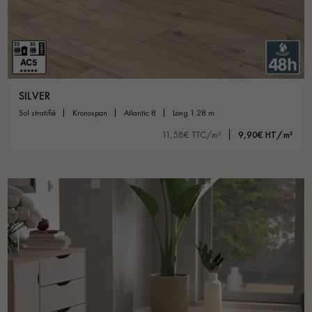
SILVER
sol stratifié
kronospan
atlantic 8
long 1.28 m
11,58€ TTC/m²
9,90€ HT/m²