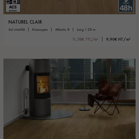
NATUREL CLAIR
sol stratifié
kronospan
atlantic 8
long 1.28 m
11,58€ TTC/m²
9,90€ HT/m²