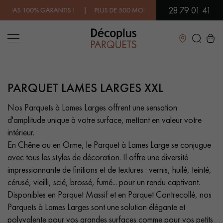
28 79 01 41
 | PLUS DE 500 MODÈLES EN SHOWROOM | DISPONIBILITÉ IMMÉDIA
Fermer
PARQUET LAMES LARGES XXL
LES RECHERCHES LES PLUS COURANTES
Nos Parquets à Lames Larges offrent une sensation
d'amplitude unique à votre surface, mettant en valeur votre
PARQUET MASSIF
PARQUET CONTRECOLLÉ -
FLOTTANT
intérieur.
En Chêne ou en Orme, le Parquet à Lames Large se conjugue
SOL PLAQUÉ BOIS VERITABLES
PARQUETS À MOTIFS
avec tous les styles de décoration. Il offre une diversité
TRADITIONNELS
impressionnante de finitions et de textures : vernis, huilé, teinté,
cérusé, vieilli, scié, brossé, fumé... pour un rendu captivant.
PARQUET EN BOIS EXOTIQUE
PARQUET VERNIS
Disponibles en Parquet Massif et en Parquet Contrecollé, nos
Parquets à Lames Larges sont une solution élégante et
PARQUET HUILÉ
PARQUET EN BOIS BRUT
polyvalente pour vos grandes surfaces comme pour vos petits