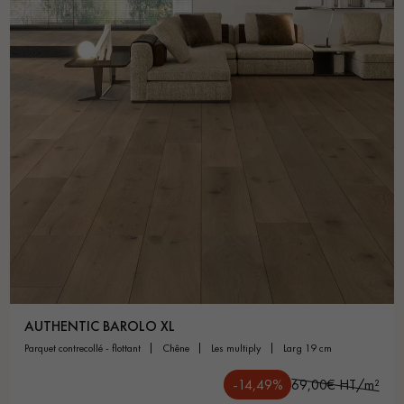
AUTHENTIC BAROLO XL
parquet contrecollé - flottant
chêne
les multiply
larg 19 cm
-14,49%
69,00€ HT/m²