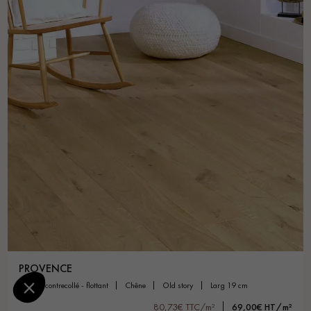
PROVENCE
parquet contrecollé - flottant
chêne
old story
larg 19 cm
80,73€ TTC/m²
69,00€ HT/m²