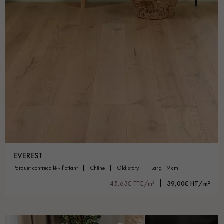
EVEREST
parquet contrecollé - flottant
chêne
old story
larg 19 cm
45,63€ TTC/m²
39,00€ HT/m²