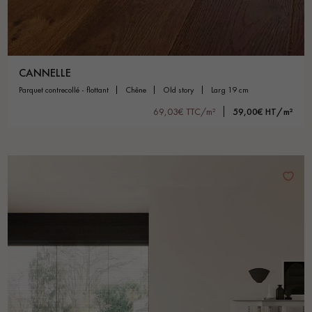
CANNELLE
parquet contrecollé - flottant
chêne
old story
larg 19 cm
69,03€ TTC/m²
59,00€ HT/m²