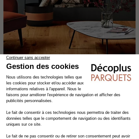
HAVANA
parquet contrecollé - flottant
chêne
old story
larg 19 cm
57,33€ TTC/m²
49,00€ HT/m²