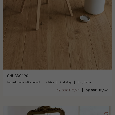
CHUBBY 190
parquet contrecollé - flottant
chêne
old story
larg 19 cm
69,03€ TTC/m²
59,00€ HT/m²