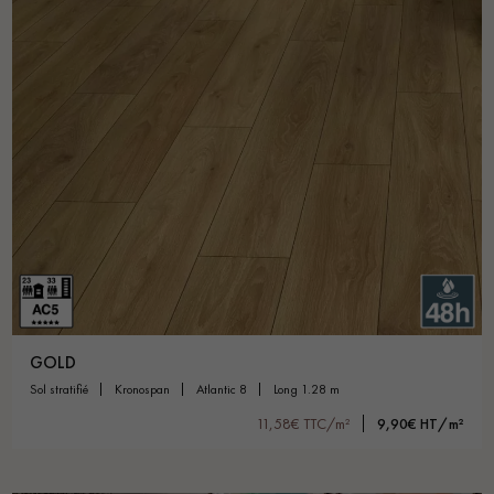
GOLD
sol stratifié
kronospan
atlantic 8
long 1.28 m
11,58€ TTC/m²
9,90€ HT/m²