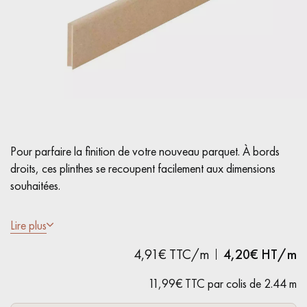
PARQUET VIEILLI
PARQUET EN CHÊNE FUMÉ
PARQUET LAMES LARGES XXL
PARQUET EN CHÊNE
ACCESSOIRES PARQUET
D'INTÉRIEUR
Pour parfaire la finition de votre nouveau parquet. À bords
Nos conseillers sont disponibles au
droits, ces plinthes se recoupent facilement aux dimensions
28 79 01 41
souhaitées.
- MDF (Medium Density Fiberboard)
Lire plus
- Bords droits
4,91€ TTC/m
4,20
€ HT/m
- Brut à peindre
VOUS AVEZ UN PROJET ?
11,99€ TTC par colis de 2.44 m
Nos experts sont à votre disposition pour vous guider pas à