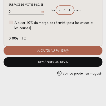
pas dans le choix et la pose de votre parquet.
SURFACE DE VOTRE PROJET
-
+
Soit
colis
m
Ajouter 10% de marge de sécurité (pour les chutes et
les coupes)
Un expert Décoplus Parquets vous appelle
0,00
€ TTC
AJOUTER AU PANIER
DEMANDER UN DEVIS
Demandez un rendez-vous personnalisé
Voir ce produit en magasin
Obtenez un devis gratuit !