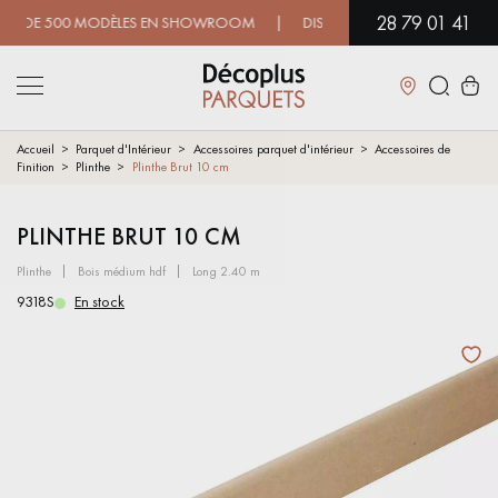
28 79 01 41
DE 500 MODÈLES EN SHOWROOM | DISPONIBILITÉ IMMÉDIATE | EXP
Fermer
Accueil
Parquet d'Intérieur
Accessoires parquet d'intérieur
Accessoires de
Finition
Plinthe
Plinthe Brut 10 cm
LES RECHERCHES LES PLUS COURANTES
PLINTHE BRUT 10 CM
plinthe
bois médium hdf
long 2.40 m
PARQUET MASSIF
PARQUET CONTRECOLLÉ -
FLOTTANT
9318S
En stock
SOL PLAQUÉ BOIS VERITABLES
PARQUETS À MOTIFS
TRADITIONNELS
PARQUET EN BOIS EXOTIQUE
PARQUET VERNIS
PARQUET HUILÉ
PARQUET EN BOIS BRUT