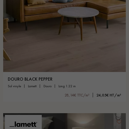
DOURO BLACK PEPPER
sol vinyle
lamett
douro
long 1.22 m
28,14€ TTC/m²
24,05€ HT/m²