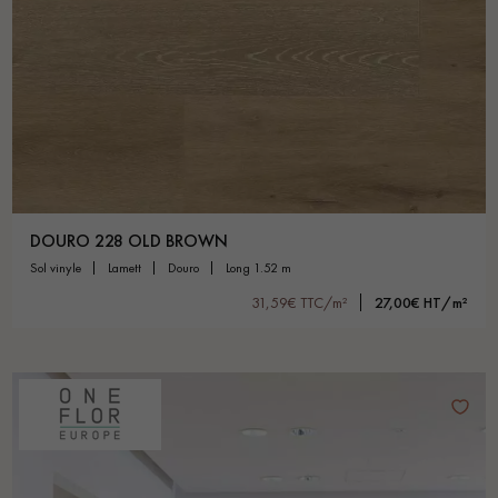
DOURO 228 OLD BROWN
sol vinyle
lamett
douro
long 1.52 m
31,59€ TTC/m²
27,00€ HT/m²