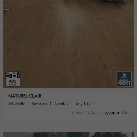
NATUREL CLAIR
sol stratifié
kronospan
atlantic 8
long 1.28 m
11,58€ TTC/m²
9,90€ HT/m²