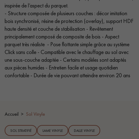
PARQUET VIEILLI
PARQUET EN CHÊNE FUMÉ
inspirée de l’aspect du parquet.
- Structure composée de plusieurs couches : décor imitation
PARQUET LAMES LARGES XXL
PARQUET EN CHÊNE
bois synchronisé, résine de protection (overlay), support HDF
haute densité et couche de stabilisation - Revêtement
ACCESSOIRES PARQUET
principalement composé de composite de bois - Aspect
D'INTÉRIEUR
parquet très réaliste - Pose flottante simple grâce au système
Click sans colle - Compatible avec le chauffage au sol avec
une sous-couche adaptée - Certains modèles sont adaptés
Nos conseillers sont disponibles au
aux pièces humides - Entretien facile et usage quotidien
28 79 01 41
confortable - Durée de vie pouvant atteindre environ 20 ans
Accueil
Sol Vinyle
VOUS AVEZ UN PROJET ?
Nos experts sont à votre disposition pour vous guider pas à pas
SOL STRATIFIÉ
LAME VINYLE
DALLE VINYLE
dans le choix et la pose de votre parquet.