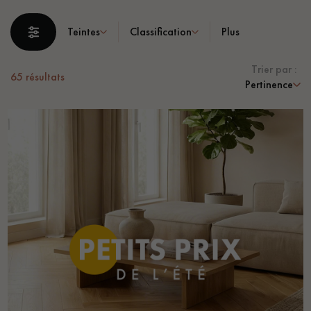
Teintes
Classification
Plus
Trier par :
65
résultats
Pertinence
Un expert Décoplus Parquets vous appelle
Demandez un rendez-vous personnalisé
Obtenez un devis gratuit !