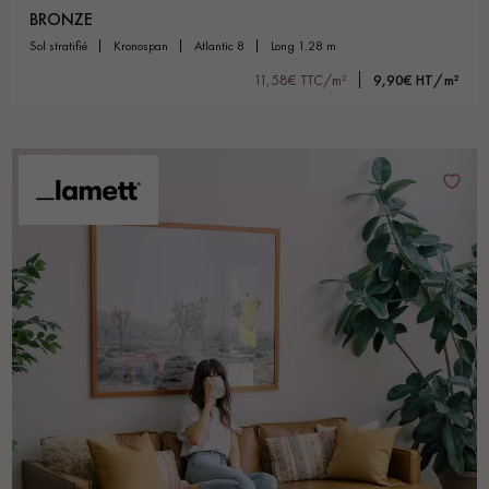
BRONZE
sol stratifié
kronospan
atlantic 8
long 1.28 m
11,58€ TTC/m²
9,90€ HT/m²