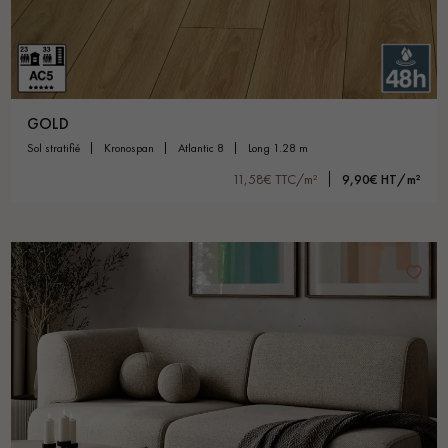
GOLD
sol stratifié
kronospan
atlantic 8
long 1.28 m
11,58€ TTC/m²
9,90€ HT/m²