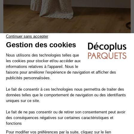
DOURO GLOW
sol vinyle
lamett
douro
long 1.22 m
28,14€ TTC/m²
24,05€ HT/m²