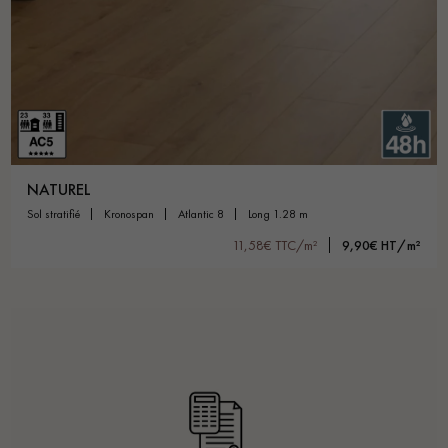
NATUREL
sol stratifié
kronospan
atlantic 8
long 1.28 m
11,58€ TTC/m²
9,90€ HT/m²