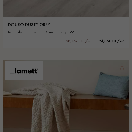
DOURO DUSTY GREY
sol vinyle
lamett
douro
long 1.22 m
28,14€ TTC/m²
24,05€ HT/m²