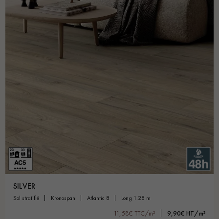
SILVER
sol stratifié
kronospan
atlantic 8
long 1.28 m
11,58€ TTC/m²
9,90€ HT/m²