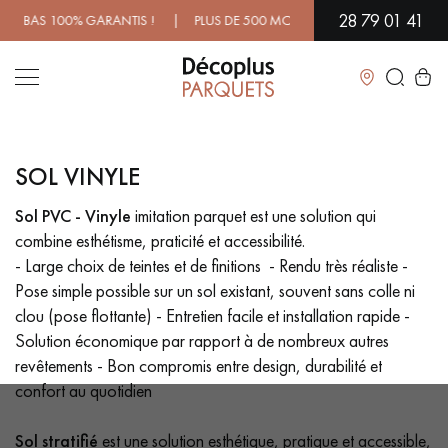
28 79 01 41
 ! | PLUS DE 500 MODÈLES EN SHOWROOM | DISPONIBILITÉ IMMÉD
Fermer
SOL VINYLE
LES RECHERCHES LES PLUS COURANTES
Sol PVC - Vinyle
imitation parquet est une solution qui
combine esthétisme, praticité et accessibilité.
PARQUET MASSIF
PARQUET CONTRECOLLÉ - FLOTTANT
- Large choix de teintes et de finitions - Rendu très réaliste -
Pose simple possible sur un sol existant, souvent sans colle ni
SOL PLAQUÉ BOIS VERITABLES
PARQUETS À MOTIFS
TRADITIONNELS
clou (pose flottante) - Entretien facile et installation rapide -
Solution économique par rapport à de nombreux autres
PARQUET EN BOIS EXOTIQUE
PARQUET VERNIS
revêtements - Bon compromis entre design, durabilité et
confort au quotidien
PARQUET HUILÉ
PARQUET EN BOIS BRUT
Sol stratifié
est une solution esthétique, pratique et accessible,