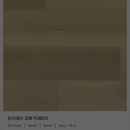
DOURO 228 FOREST
sol vinyle
lamett
douro
long 1.52 m