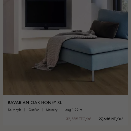
BAVARIAN OAK HONEY XL
sol vinyle
oneflor
mercury
long 1.22 m
32,35€ TTC/m²
27,65€ HT/m²