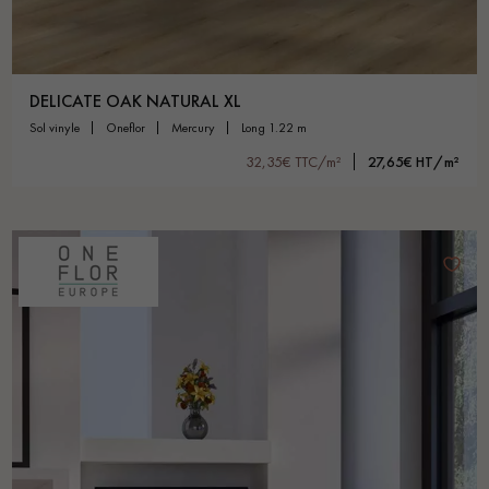
DELICATE OAK NATURAL XL
sol vinyle
oneflor
mercury
long 1.22 m
32,35€ TTC/m²
27,65€ HT/m²