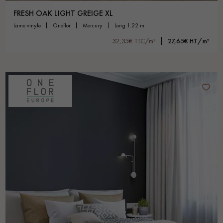
FRESH OAK LIGHT GREIGE XL
lame vinyle
oneflor
mercury
long 1.22 m
32,35€ TTC/m²
27,65€ HT/m²