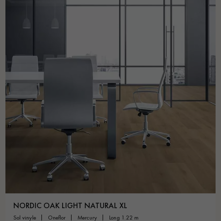
NORDIC OAK LIGHT NATURAL XL
sol vinyle
oneflor
mercury
long 1.22 m