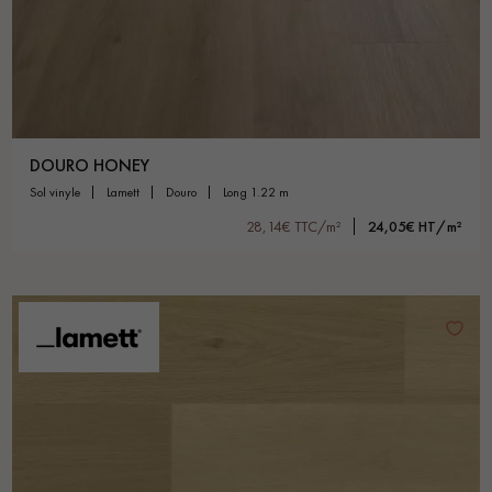
DOURO HONEY
sol vinyle
lamett
douro
long 1.22 m
28,14€ TTC/m²
24,05€ HT/m²