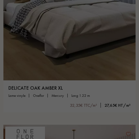
DELICATE OAK AMBER XL
lame vinyle
oneflor
mercury
long 1.22 m
32,35€ TTC/m²
27,65€ HT/m²