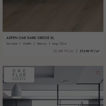
ASPEN OAK DARK GREIGE XL
sol vinyle
oneflor
mercury
long 1.22 m
32,35€ TTC/m²
27,65€ HT/m²