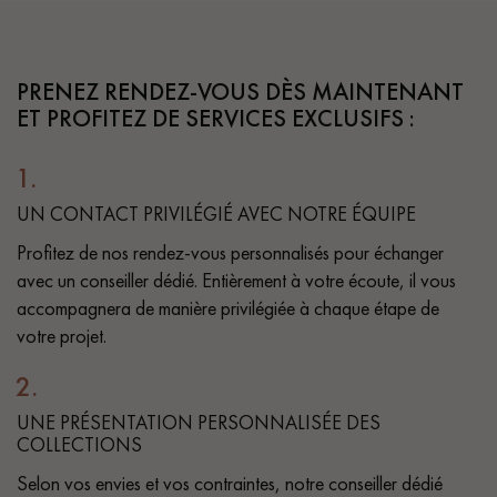
PARQUET VIEILLI
PARQUET EN CHÊNE FUMÉ
PRENEZ RENDEZ-VOUS DÈS MAINTENANT
PARQUET LAMES LARGES XXL
PARQUET EN CHÊNE
ET PROFITEZ DE SERVICES EXCLUSIFS :
ACCESSOIRES PARQUET
1.
D'INTÉRIEUR
UN CONTACT PRIVILÉGIÉ AVEC NOTRE ÉQUIPE
Profitez de nos rendez-vous personnalisés pour échanger
Nos conseillers sont disponibles au
avec un conseiller dédié. Entièrement à votre écoute, il vous
28 79 01 41
accompagnera de manière privilégiée à chaque étape de
votre projet.
2.
UNE PRÉSENTATION PERSONNALISÉE DES
COLLECTIONS
VOUS AVEZ UN PROJET ?
Selon vos envies et vos contraintes, notre conseiller dédié