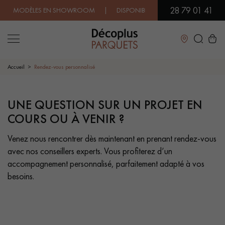
28 79 01 41
ODÈLES EN SHOWROOM | DISPONIBILITÉ IMMÉDIATE | EXPÉDITION E
Fermer
Accueil
Rendez-vous personnalisé
LES RECHERCHES LES PLUS COURANTES
UNE QUESTION SUR UN PROJET EN
RENDEZ-VOUS PERSONNALISÉ
COURS OU À VENIR ?
PARQUET MASSIF
PARQUET CONTRECOLLÉ -
Venez nous rencontrer dès maintenant en prenant rendez-vous
FLOTTANT
avec nos conseillers experts. Vous profiterez d’un
accompagnement personnalisé, parfaitement adapté à vos
SOL PLAQUÉ BOIS VERITABLES
PARQUETS À MOTIFS
TRADITIONNELS
besoins.
PARQUET EN BOIS EXOTIQUE
PARQUET VERNIS
PARQUET HUILÉ
PARQUET EN BOIS BRUT