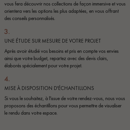
Nos experts sont à votre disposition pour vous guider pas à
vous fera découvrir nos collections de façon immersive et vous
pas dans le choix et la pose de votre parquet.
orientera vers les options les plus adaptées, en vous offrant
des conseils personnalisés.
3.
UNE ÉTUDE SUR MESURE DE VOTRE PROJET
Après avoir étudié vos besoins et pris en compte vos envies
Un expert Décoplus Parquets vous appelle
ainsi que votre budget, repartez avec des devis clairs,
élaborés spécialement pour votre projet.
4.
MISE À DISPOSITION D'ÉCHANTILLONS
Demandez un rendez-vous personnalisé
Si vous le souhaitez, à l'issue de votre rendez-vous, nous vous
proposons des échantillons pour vous permettre de visualiser
le rendu dans votre espace.