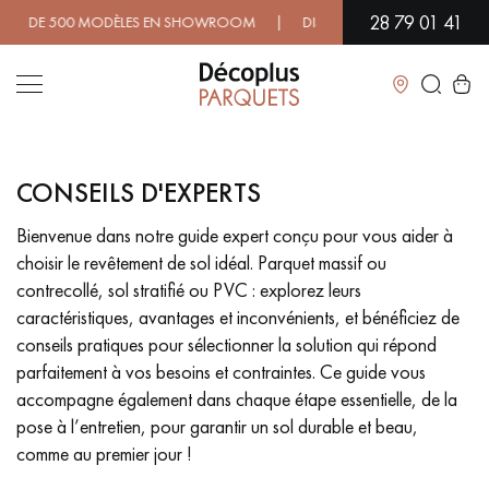
28 79 01 41
 DE 500 MODÈLES EN SHOWROOM | DISPONIBILITÉ IMMÉDIATE | EX
Fermer
CONSEILS D'EXPERTS
LES RECHERCHES LES PLUS COURANTES
Bienvenue dans notre guide expert conçu pour vous aider à
choisir le revêtement de sol idéal. Parquet massif ou
PARQUET MASSIF
PARQUET CONTRECOLLÉ -
FLOTTANT
contrecollé, sol stratifié ou PVC : explorez leurs
caractéristiques, avantages et inconvénients, et bénéficiez de
SOL PLAQUÉ BOIS VERITABLES
PARQUETS À MOTIFS
conseils pratiques pour sélectionner la solution qui répond
TRADITIONNELS
parfaitement à vos besoins et contraintes. Ce guide vous
accompagne également dans chaque étape essentielle, de la
PARQUET EN BOIS EXOTIQUE
PARQUET VERNIS
pose à l’entretien, pour garantir un sol durable et beau,
comme au premier jour !
PARQUET HUILÉ
PARQUET EN BOIS BRUT