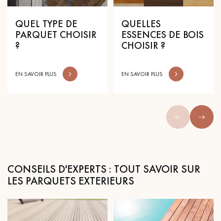
pas dans le choix et la pose de votre parquet.
QUEL TYPE DE
QUELLES
PARQUET CHOISIR
ESSENCES DE BOIS
?
CHOISIR ?
EN SAVOIR PLUS
EN SAVOIR PLUS
Un expert Décoplus Parquets vous appelle
Demandez un rendez-vous personnalisé
CONSEILS D'EXPERTS : TOUT SAVOIR SUR
LES PARQUETS EXTERIEURS
Obtenez un devis gratuit !