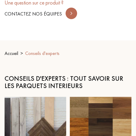
Une question sur ce produit ?
PARQUET VIEILLI
PARQUET EN CHÊNE FUMÉ
CONTACTEZ NOS ÉQUIPES
PARQUET LAMES LARGES XXL
PARQUET EN CHÊNE
ACCESSOIRES PARQUET
D'INTÉRIEUR
Accueil
Conseils d'experts
Nos conseillers sont disponibles au
28 79 01 41
CONSEILS D'EXPERTS : TOUT SAVOIR SUR
LES PARQUETS INTERIEURS
VOUS AVEZ UN PROJET ?
Nos experts sont à votre disposition pour vous guider pas à