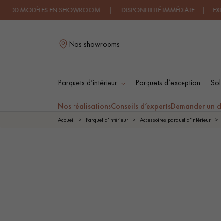
00 MODÈLES EN SHOWROOM | DISPONIBILITÉ IMMÉDIATE | EXPÉDIT
Nos showrooms
Parquets d’intérieur
Parquets d’exception
Sol
L
Nos réalisations
Conseils d’experts
Demander un d
Accueil
Parquet d'Intérieur
Accessoires parquet d'intérieur
PARQUET MASSIF
PARQUET
CONTRECOLLÉ -
FLOTTANT
PARQUET HUILÉ
PARQUET EN BOIS
BRUT