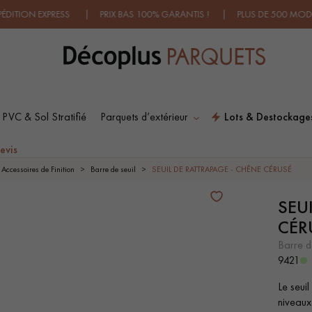
ION EXPRESS | PRIX BAS 100% GARANTIS ! | PLUS DE 500 MODÈLE
 PVC & Sol Stratifié
Parquets d’extérieur
Lots & Destockage
ES RECHERCHES LES PLUS COURANT
evis
Accessoires de Finition
Barre de seuil
SEUIL DE RATTRAPAGE - CHÊNE CÉRUSÉ
SEU
SOL PLAQUÉ BOIS
PARQUETS À MOTIFS
VERITABLES
TRADITIONNELS
CÉR
barre d
9421
PARQUET VIEILLI
PARQUET EN CHÊNE
FUMÉ
Le seui
niveaux