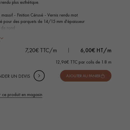
rendu plus esthétique.
 massif - Finition Cérusé - Vernis rendu mat
é pour des parquets de 14/15 mm d'épaisseur
 de rond
 DE VOTRE PROJET
eur 1,8 m
-
+
Soit
colis
m
s
uter 10% de marge de sécurité (pour les chutes et les
7,20€ TTC/m
6,00
€ HT/m
pes)
12,96€ TTC par colis de 1.8 m
 TTC
DER UN DEVIS
AJOUTER AU PANIER
r ce produit en magasin
 de votre parquet.