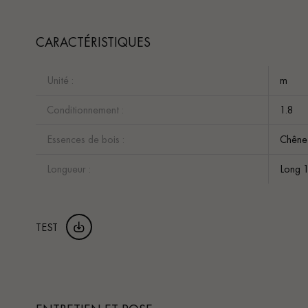
CARACTÉRISTIQUES
Unité :
m
Conditionnement :
1.8
Essences de bois :
Chêne
Longueur :
Long 
TEST