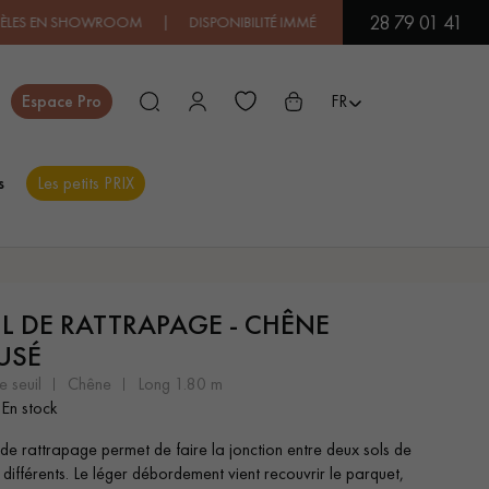
28 79 01 41
S EN SHOWROOM | DISPONIBILITÉ IMMÉDIATE | EXPÉDITION EXPRE
Fermer
Espace Pro
FR
s
Les petits PRIX
ES
IL DE RATTRAPAGE - CHÊNE
PARQUET EN BOIS
PARQUET VERNIS
EXOTIQUE
USÉ
e seuil
chêne
long 1.80 m
En stock
PARQUET LAMES
PARQUET EN CHÊNE
LARGES XXL
l de rattrapage permet de faire la jonction entre deux sols de
 différents. Le léger débordement vient recouvrir le parquet,