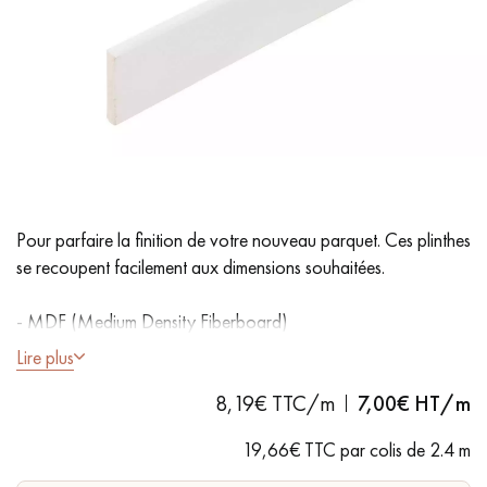
PARQUET VIEILLI
PARQUET EN CHÊNE FUMÉ
PARQUET LAMES LARGES XXL
PARQUET EN CHÊNE
ACCESSOIRES PARQUET
D'INTÉRIEUR
Pour parfaire la finition de votre nouveau parquet. Ces plinthes
Nos conseillers sont disponibles au
se recoupent facilement aux dimensions souhaitées.
28 79 01 41
- MDF (Medium Density Fiberboard)
- Bord arrondi + 1 coté légèrement arrondi (3 mm)
Lire plus
- Pas d'espace à l'arriere
8,19€ TTC/m
7,00
€ HT/m
- Fabrication Francaise
VOUS AVEZ UN PROJET ?
19,66€ TTC par colis de 2.4 m
Nos experts sont à votre disposition pour vous guider pas à