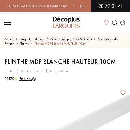
28 79 01 41
 DE 500 MODÈLES EN SHOWROOM | DISPONIBILITÉ IMMÉDIATE | EX
Fermer
Accueil
Parquet d'Intérieur
Accessoires parquet d'intérieur
Accessoires de
Finition
Plinthe
Plinthe MDF Blanche HAUTEUR 10cm
LES RECHERCHES LES PLUS COURANTES
PLINTHE MDF BLANCHE HAUTEUR 10CM
plinthe
bois médium hdf
long 2.40 m
PARQUET MASSIF
PARQUET CONTRECOLLÉ -
FLOTTANT
9317S
En stock
SOL PLAQUÉ BOIS VERITABLES
PARQUETS À MOTIFS
TRADITIONNELS
PARQUET EN BOIS EXOTIQUE
PARQUET VERNIS
PARQUET HUILÉ
PARQUET EN BOIS BRUT