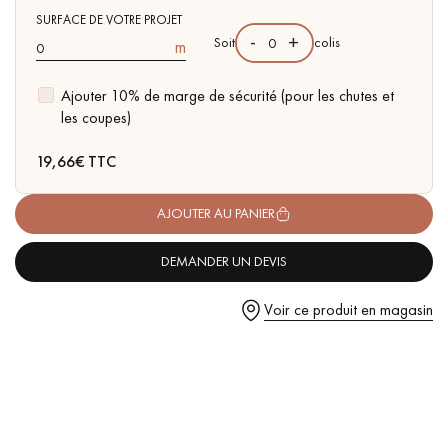
pas dans le choix et la pose de votre parquet.
SURFACE DE VOTRE PROJET
-
+
Soit
colis
m
Ajouter 10% de marge de sécurité (pour les chutes et
les coupes)
Un expert Décoplus Parquets vous appelle
19,66
€ TTC
AJOUTER AU PANIER
DEMANDER UN DEVIS
Demandez un rendez-vous personnalisé
Voir ce produit en magasin
Obtenez un devis gratuit !