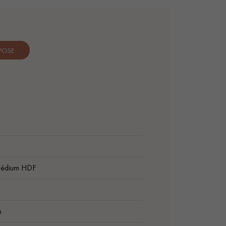
 POSE
médium HDF
m
m