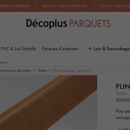
N EXPRESS | PRIX BAS 100% GARANTIS ! | PLUS DE 500 MODÈLES 
 PVC & Sol Stratifié
Parquets d’extérieur
Lots & Destockage
ES RECHERCHES LES PLUS COURANT
evis
Accessoires de Finition
Plinthe
Plinthe Garapa - Badi 6 cm
PLI
SOL PLAQUÉ BOIS
PARQUETS À MOTIFS
VERITABLES
TRADITIONNELS
plinthe
93160
Pour par
PARQUET VIEILLI
PARQUET EN CHÊNE
recoupe
FUMÉ
SURFACE