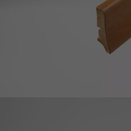
ACCESSOIRES
PARQUET D'INTÉRIEUR
Nos experts sont 
Un expert Décoplus Parque