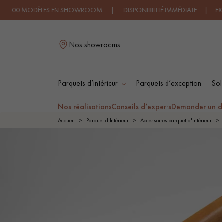
 MODÈLES EN SHOWROOM | DISPONIBILITÉ IMMÉDIATE | EXPÉDITIO
Nos showrooms
Parquets d’intérieur
Parquets d’exception
Sol
L
Nos réalisations
Conseils d’experts
Demander un d
Accueil
Parquet d'Intérieur
Accessoires parquet d'intérieur
PARQUET MASSIF
PARQUET
CONTRECOLLÉ -
FLOTTANT
PARQUET HUILÉ
PARQUET EN BOIS
BRUT