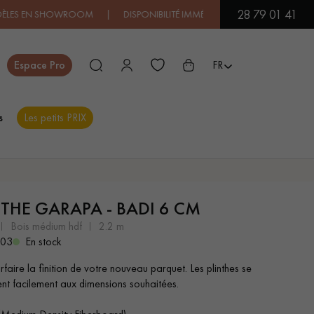
28 79 01 41
EN SHOWROOM | DISPONIBILITÉ IMMÉDIATE | EXPÉDITION EXPRESS
Fermer
Espace Pro
FR
s
Les petits PRIX
ES
NTHE GARAPA - BADI 6 CM
PARQUET EN BOIS
PARQUET VERNIS
EXOTIQUE
bois médium hdf
2.2 m
003
En stock
faire la finition de votre nouveau parquet. Les plinthes se
PARQUET LAMES
PARQUET EN CHÊNE
nt facilement aux dimensions souhaitées.
LARGES XXL
 DE VOTRE PROJET
-
+
Soit
colis
m