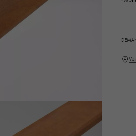
- MDF (
Ajo
cou
0,00
€
DEMAN
Nos conseillers sont disponibles au
28 79 01 41
Voi
VOUS AVEZ UN PROJET ?
à votre disposition pour vous guider pas à pas dans le choix et la pose
ts vous
Demandez un rendez-vous