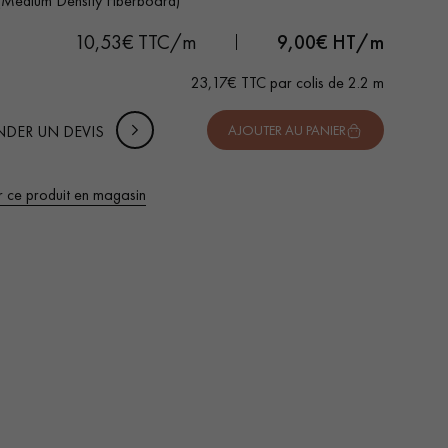
Medium Density Fiberboard)
uter 10% de marge de sécurité (pour les chutes et les
10,53€ TTC/m
9,00
€ HT/m
pes)
23,17€ TTC par colis de 2.2 m
 TTC
DER UN DEVIS
AJOUTER AU PANIER
r ce produit en magasin
 de votre parquet.