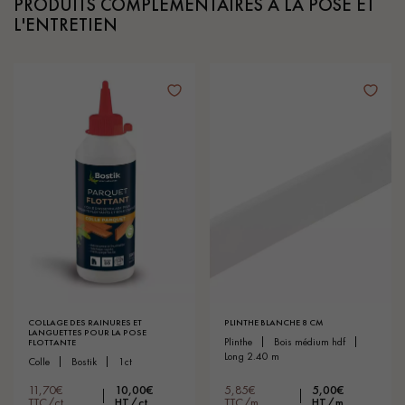
PRODUITS COMPLÉMENTAIRES À LA POSE ET
L'ENTRETIEN
COLLAGE DES RAINURES ET
PLINTHE BLANCHE 8 CM
LANGUETTES POUR LA POSE
plinthe
bois médium hdf
FLOTTANTE
long 2.40 m
colle
bostik
1ct
11,70€
10,00€
5,85€
5,00€
TTC/ct
HT/ct
TTC/m
HT/m