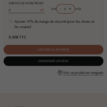
pas dans le choix et la pose de votre parquet.
aubiers
SURFACE DE VOTRE PROJET
-
+
Soit
colis
m²
Ajouter 10% de marge de sécurité (pour les chutes et
les coupes)
Un expert Décoplus Parquets vous appelle
0,00
€ TTC
AJOUTER AU PANIER
DEMANDER UN DEVIS
Demandez un rendez-vous personnalisé
Voir ce produit en magasin
Obtenez un devis gratuit !