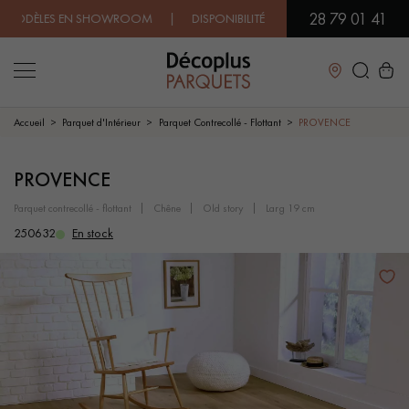
28 79 01 41
ÈLES EN SHOWROOM | DISPONIBILITÉ IMMÉDIATE | EXPÉDITION EX
Fermer
Accueil
Parquet d'Intérieur
Parquet Contrecollé - Flottant
PROVENCE
LES RECHERCHES LES PLUS COURANTES
PROVENCE
parquet contrecollé - flottant
chêne
old story
larg 19 cm
PARQUET MASSIF
PARQUET CONTRECOLLÉ -
250632
En stock
FLOTTANT
SOL PLAQUÉ BOIS VERITABLES
PARQUETS À MOTIFS
TRADITIONNELS
PARQUET EN BOIS EXOTIQUE
PARQUET VERNIS
PARQUET HUILÉ
PARQUET EN BOIS BRUT