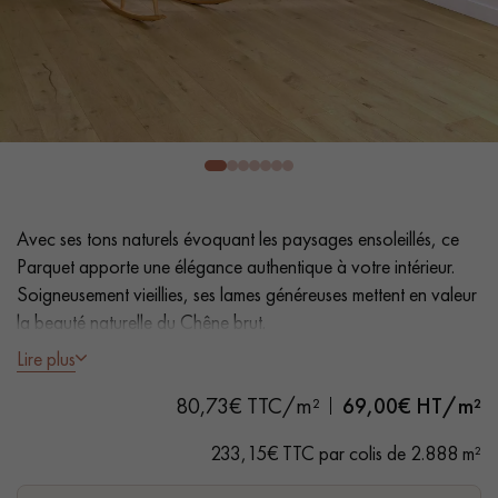
PARQUET VIEILLI
PARQUET EN CHÊNE FUMÉ
PARQUET LAMES LARGES XXL
PARQUET EN CHÊNE
ACCESSOIRES PARQUET
D'INTÉRIEUR
Avec ses tons naturels évoquant les paysages ensoleillés, ce
Nos conseillers sont disponibles au
Parquet apporte une élégance authentique à votre intérieur.
28 79 01 41
Soigneusement vieillies, ses lames généreuses mettent en valeur
la beauté naturelle du Chêne brut.
Lire plus
- Lames largeur XL 19 cm
80,73€ TTC/m²
69,00
€ HT/m²
- Aspect bois brut - Vernis Invisible mat
VOUS AVEZ UN PROJET ?
- Aspect vieilli texturé, Scié, Chanfreins arrondis martelés des 4
233,15€ TTC par colis de 2.888 m²
côtés
Nos experts sont à votre disposition pour vous guider pas à
- Choix Authentic - Nœuds, gerces, fissures colmatées,