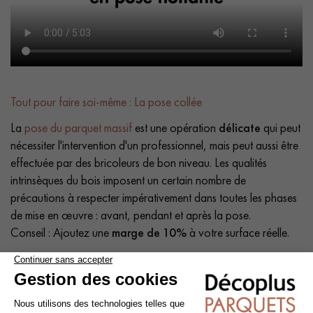
Tout pour faire soi-même : La pose collée
La
pose du parquet massif
est une opération
délicate
qui peut
nécessiter l'intervention d'un professionnel, mais peut aussi être
effectuée par des bricoleurs de bon niveau. Les qualités
intrinsèques du bois imposent un certain nombre de
précautions à respecter impérativement dans toutes les phases
de mise en œuvre : avant, pendant et après la pose.
Conseil : Ajoutez une
marge de 10%
à votre surface réelle.