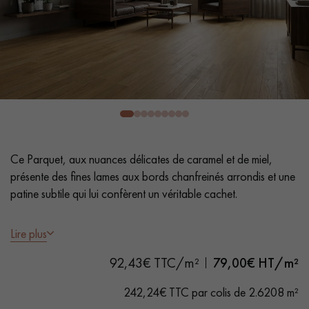
PARQUET VIEILLI
PARQUET EN CHÊNE FUMÉ
PARQUET LAMES LARGES XXL
PARQUET EN CHÊNE
ACCESSOIRES PARQUET
D'INTÉRIEUR
Nos conseillers sont disponibles au
Ce Parquet, aux nuances délicates de caramel et de miel,
28 79 01 41
présente des fines lames aux bords chanfreinés arrondis et une
patine subtile qui lui confèrent un véritable cachet.
- Lames largeur 9 cm - Longueurs variables
Lire plus
-
Fumé
, brossé, Vernis mat
92,43€ TTC/m²
79,00
€ HT/m²
- Chanfreins travaillés et arrondis des 4 côtés
VOUS AVEZ UN PROJET ?
- Choix Sélection - rendu homogène, rares nœuds < 10 mm et
242,24€ TTC par colis de 2.6208 m²
Nos experts sont à votre disposition pour vous guider pas à
traces d'aubiers