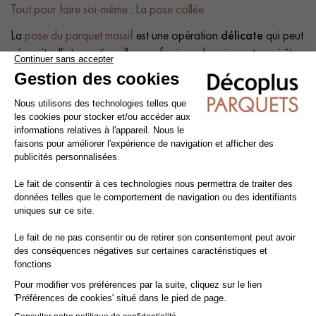
Tout pour faire soi-même : La pose collée
La
pose du parquet massif
est une opération
délicate
qui peut
nécessiter l'intervention d'un professionnel, mais peut aussi être
effectuée par des bricoleurs de bon niveau. Les qualités
intrinsèques du bois imposent un certain nombre de
précautions à respecter impérativement dans toutes les phases
de mise en œuvre : avant, pendant et après la pose.
Conseil : Ajoutez une
marge de 10%
à votre surface réelle.