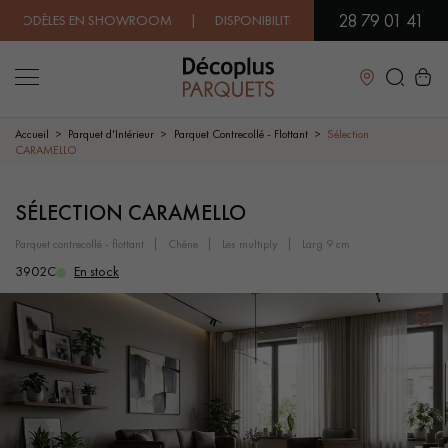
28 79 01 41
DÈLES EN SHOWROOM | DISPONIBILITÉ IMMÉDIATE | EXPÉDITION EX
Fermer
Accueil
Parquet d'Intérieur
Parquet Contrecollé - Flottant
Sélection
CARAMELLO
LES RECHERCHES LES PLUS COURANTES
SÉLECTION CARAMELLO
parquet contrecollé - flottant
chêne
les multiply
larg 9 cm
PARQUET MASSIF
PARQUET CONTRECOLLÉ -
FLOTTANT
3902C
En stock
SOL PLAQUÉ BOIS VERITABLES
PARQUETS À MOTIFS
TRADITIONNELS
PARQUET EN BOIS EXOTIQUE
PARQUET VERNIS
PARQUET HUILÉ
PARQUET EN BOIS BRUT