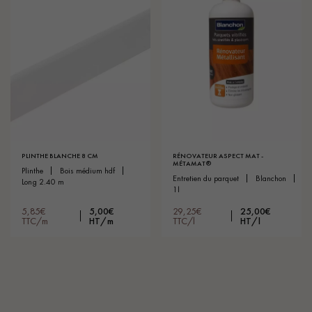
PLINTHE BLANCHE 8 CM
RÉNOVATEUR ASPECT MAT -
MÉTAMAT®
plinthe
bois médium hdf
entretien du parquet
blanchon
long 2.40 m
1l
5,85€
5,00€
29,25€
25,00€
TTC/m
HT/m
TTC/l
HT/l