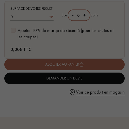
pas dans le choix et la pose de votre parquet.
- Disponible dans d'autres formats
SURFACE DE VOTRE PROJET
-
+
Soit
colis
m²
Ajouter 10% de marge de sécurité (pour les chutes et
les coupes)
Un expert Décoplus Parquets vous appelle
0,00
€ TTC
AJOUTER AU PANIER
DEMANDER UN DEVIS
Demandez un rendez-vous personnalisé
Voir ce produit en magasin
Obtenez un devis gratuit !