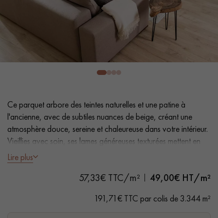
PARQUET VIEILLI
PARQUET EN CHÊNE FUMÉ
PARQUET LAMES LARGES XXL
PARQUET EN CHÊNE
ACCESSOIRES PARQUET
D'INTÉRIEUR
Ce parquet arbore des teintes naturelles et une patine à
Nos conseillers sont disponibles au
l'ancienne, avec de subtiles nuances de beige, créant une
28 79 01 41
atmosphère douce, sereine et chaleureuse dans votre intérieur.
Vieillies avec soin, ses lames généreuses texturées mettent en
valeur la beauté Chêne brut.
Lire plus
57,33€ TTC/m²
49,00
€ HT/m²
- Lames largeur XL 19 cm
VOUS AVEZ UN PROJET ?
- Aspect bois brut, Verni mat
191,71€ TTC par colis de 3.344 m²
- Aspect vieilli texturé, Rabotté, Gratté, Chanfreins martelés
Nos experts sont à votre disposition pour vous guider pas à
des 2 côtés