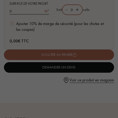
pas dans le choix et la pose de votre parquet.
- Choix Authentic - Nœuds, gerces, fissures colmatées,
SURFACE DE VOTRE PROJET
-
+
Soit
colis
m²
aubiers
- Disponible dans d'autres formats
Ajouter 10% de marge de sécurité (pour les chutes et
les coupes)
Un expert Décoplus Parquets vous appelle
0,00
€ TTC
AJOUTER AU PANIER
DEMANDER UN DEVIS
Demandez un rendez-vous personnalisé
Voir ce produit en magasin
Obtenez un devis gratuit !