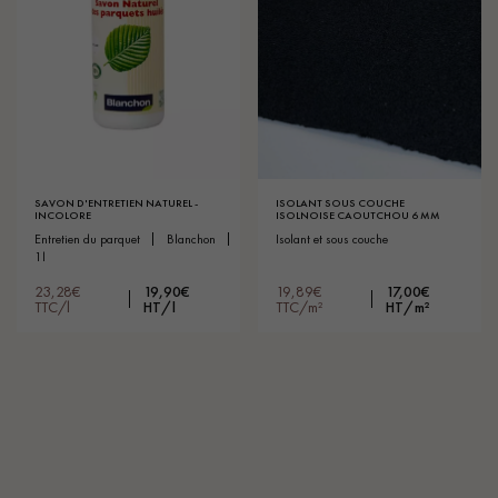
SAVON D'ENTRETIEN NATUREL -
ISOLANT SOUS COUCHE
INCOLORE
ISOLNOISE CAOUTCHOU 6 MM
entretien du parquet
blanchon
isolant et sous couche
1l
23,28€
19,90€
19,89€
17,00€
TTC/l
HT/l
TTC/m²
HT/m²