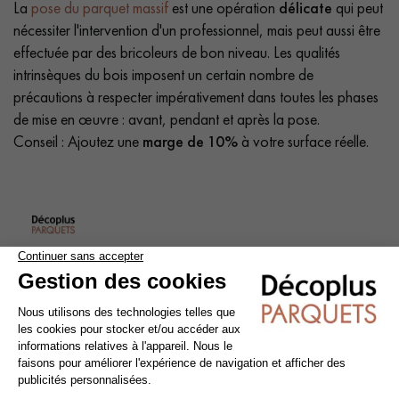
La
pose du parquet massif
est une opération
délicate
qui peut
nécessiter l'intervention d'un professionnel, mais peut aussi être
effectuée par des bricoleurs de bon niveau. Les qualités
intrinsèques du bois imposent un certain nombre de
précautions à respecter impérativement dans toutes les phases
de mise en œuvre : avant, pendant et après la pose.
Conseil : Ajoutez une
marge de 10%
à votre surface réelle.