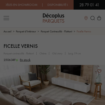
28 79 01 41
ÈLES EN SHOWROOM | DISPONIBILITÉ IMMÉDIATE | EXPÉDITION EXP
Fermer
Accueil
Parquet d'Intérieur
Parquet Contrecollé - Flottant
Ficelle Vernis
LES RECHERCHES LES PLUS COURANTES
FICELLE VERNIS
parquet contrecollé - flottant
chêne
old story
larg 19 cm
PARQUET MASSIF
PARQUET CONTRECOLLÉ -
250634F
En stock
FLOTTANT
SOL PLAQUÉ BOIS VERITABLES
PARQUETS À MOTIFS
TRADITIONNELS
PARQUET EN BOIS EXOTIQUE
PARQUET VERNIS
PARQUET HUILÉ
PARQUET EN BOIS BRUT