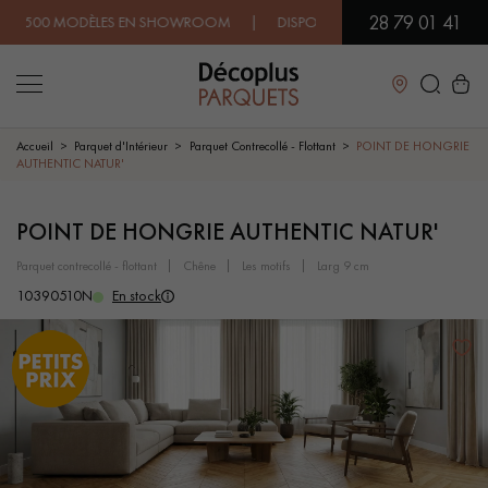
28 79 01 41
00 MODÈLES EN SHOWROOM | DISPONIBILITÉ IMMÉDIATE | EXPÉDIT
Fermer
Accueil
Parquet d'Intérieur
Parquet Contrecollé - Flottant
POINT DE HONGRIE
AUTHENTIC NATUR'
LES RECHERCHES LES PLUS COURANTES
POINT DE HONGRIE AUTHENTIC NATUR'
parquet contrecollé - flottant
chêne
les motifs
larg 9 cm
PARQUET MASSIF
PARQUET CONTRECOLLÉ -
FLOTTANT
10390510N
En stock
SOL PLAQUÉ BOIS VERITABLES
PARQUETS À MOTIFS
TRADITIONNELS
PARQUET EN BOIS EXOTIQUE
PARQUET VERNIS
PARQUET HUILÉ
PARQUET EN BOIS BRUT