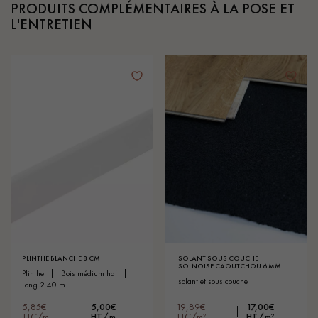
PRODUITS COMPLÉMENTAIRES À LA POSE ET
L'ENTRETIEN
PLINTHE BLANCHE 8 CM
ISOLANT SOUS COUCHE
ISOLNOISE CAOUTCHOU 6 MM
plinthe
bois médium hdf
isolant et sous couche
long 2.40 m
5,85€
5,00€
19,89€
17,00€
TTC/m
HT/m
TTC/m²
HT/m²