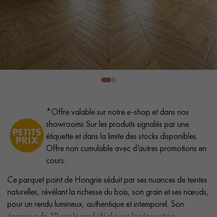
PARQUET VIEILLI
PARQUET EN CHÊNE FUMÉ
PARQUET LAMES LARGES XXL
PARQUET EN CHÊNE
ACCESSOIRES PARQUET
D'INTÉRIEUR
Nos conseillers sont disponibles au
*Offre valable sur notre e-shop et dans nos
28 79 01 41
showrooms Sur les produits signalés par une
étiquette et dans la limite des stocks disponibles.
Offre non cumulable avec d’autres promotions en
cours.
Ce parquet point de Hongrie séduit par ses nuances de teintes
VOUS AVEZ UN PROJET ?
naturelles, révélant la richesse du bois, son grain et ses nœuds,
pour un rendu lumineux, authentique et intemporel. Son
Nos experts sont à votre disposition pour vous guider pas à
épaisseur de 10 mm le rend idéal pour la rénovation.