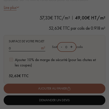
pas dans le choix et la pose de votre parquet.
Lire plus
- Lames Largeur 9 cm
57,33€ TTC/m²
49,00
€ HT/m²
- Épaisseur 10 mm dont 3 mm de bois noble
- Brossé, Vernis extra mat
52,63€ TTC par colis de 0.918 m²
- Brossé, Chanfreins travaillés et arrondis des 4 côtés
- Choix Authentic - nœuds, gerces, fissures colmatées, aubiers
Un expert Décoplus Parquets vous appelle
SURFACE DE VOTRE PROJET
-
+
Soit
colis
m²
Ajouter 10% de marge de sécurité (pour les chutes et
les coupes)
Demandez un rendez-vous personnalisé
52,63
€ TTC
AJOUTER AU PANIER
DEMANDER UN DEVIS
Obtenez un devis gratuit !