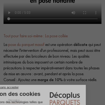
Tout pour faire soi-même : La pose collée
La
pose du parquet massif
est une opération
délicate
qui peut
nécessiter l'intervention d'un professionnel, mais peut aussi être
effectuée par des bricoleurs de bon niveau. Les qualités
intrinsèques du bois imposent un certain nombre de
précautions à respecter impérativement dans toutes les phases
de mise en œuvre : avant, pendant et après la pose.
Conseil : Ajoutez une
marge de 10%
à votre surface réelle.