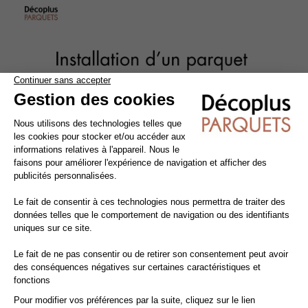
Tout pour faire soi-même : La pose collée
La
pose du parquet massif
est une opération
délicate
qui peut
nécessiter l'intervention d'un professionnel, mais peut aussi être
effectuée par des bricoleurs de bon niveau. Les qualités
intrinsèques du bois imposent un certain nombre de
précautions à respecter impérativement dans toutes les phases
de mise en œuvre : avant, pendant et après la pose.