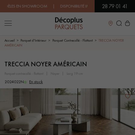
28 79 01 41
ÈLES EN SHOWROOM | DISPONIBILITÉ IMMÉDIATE | EXPÉDITION EXP
Fermer
Accueil
Parquet d'Intérieur
Parquet Contrecollé - Flottant
TRECCIA NOYER
AMÉRICAIN
LES RECHERCHES LES PLUS COURANTES
TRECCIA NOYER AMÉRICAIN
parquet contrecollé - flottant
noyer
larg 19 cm
PARQUET MASSIF
PARQUET CONTRECOLLÉ -
FLOTTANT
2024022N
En stock
SOL PLAQUÉ BOIS VERITABLES
PARQUETS À MOTIFS
TRADITIONNELS
PARQUET EN BOIS EXOTIQUE
PARQUET VERNIS
PARQUET HUILÉ
PARQUET EN BOIS BRUT