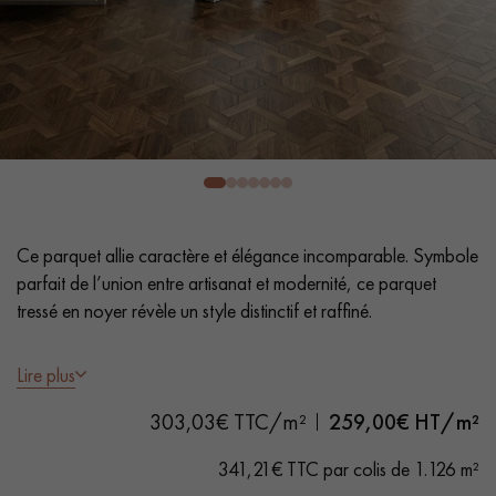
PARQUET VIEILLI
PARQUET EN CHÊNE FUMÉ
PARQUET LAMES LARGES XXL
PARQUET EN CHÊNE
ACCESSOIRES PARQUET
D'INTÉRIEUR
Nos conseillers sont disponibles au
Ce parquet allie caractère et élégance incomparable. Symbole
28 79 01 41
parfait de l’union entre artisanat et modernité, ce parquet
tressé en noyer révèle un style distinctif et raffiné.
- Vernis mat
Lire plus
- Légèrement brossé, Chanfreins des 4 côtés
303,03€ TTC/m²
259,00
€ HT/m²
- Choix Sélection - rendu homogène, rares nœuds < 10 mm et
VOUS AVEZ UN PROJET ?
traces d'aubiers
341,21€ TTC par colis de 1.126 m²
Nos experts sont à votre disposition pour vous guider pas à