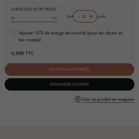
pas dans le choix et la pose de votre parquet.
SURFACE DE VOTRE PROJET
-
+
Soit
colis
m²
Ajouter 10% de marge de sécurité (pour les chutes et
les coupes)
Un expert Décoplus Parquets vous appelle
0,00
€ TTC
AJOUTER AU PANIER
DEMANDER UN DEVIS
Demandez un rendez-vous personnalisé
Voir ce produit en magasin
Obtenez un devis gratuit !