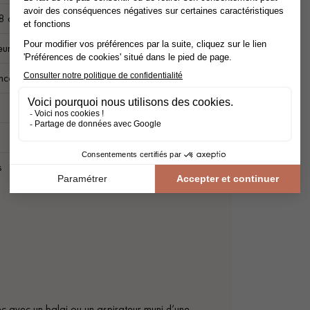
18 cm
urs variables
incolore
1
s
c avec un balai ou un aspirateur muni d’une