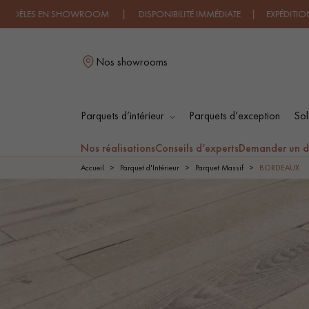
 EN SHOWROOM | DISPONIBILITÉ IMMÉDIATE | EXPÉDITION EXPRES
Nos showrooms
Parquets d’intérieur
Parquets d’exception
Sol
L
Nos réalisations
Conseils d’experts
Demander un d
Accueil
Parquet d'Intérieur
Parquet Massif
BORDEAUX
PARQUET MASSIF
PARQUET
CONTRECOLLÉ -
FLOTTANT
PARQUET HUILÉ
PARQUET EN BOIS
BRUT