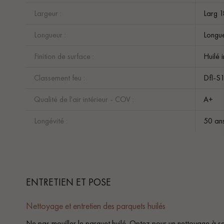
Largeur :
Larg 
Longueur :
Longue
Finition de surface :
Huilé 
Classement feu :
Dfl-S
Qualité de l'air intérieur - COV :
A+
Longévité :
50 an
ENTRETIEN ET POSE
Nettoyage et entretien des parquets huilés
Ne pas mouiller le parquet huilé. Optez pour un nettoyage à se