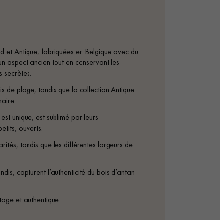
personnalisé
t Antique, fabriquées en Belgique avec du
un aspect ancien tout en conservant les
s secrètes.
s de plage, tandis que la collection Antique
naire.
st unique, est sublimé par leurs
etits, ouverts.
arités, tandis que les différentes largeurs de
dis, capturent l’authenticité du bois d’antan
ntage et authentique.