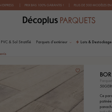
S | PRIX BAS 100% GARANTIS ! | PLUS DE 500 MODÈLES EN SHOWR
 PVC & Sol Stratifié
Parquets d’extérieur
Lots & Destockage
ES RECHERCHES LES PLUS COURANT
evis
BOR
SOL PLAQUÉ BOIS
PARQUETS À MOTIFS
VERITABLES
TRADITIONNELS
parque
50GER
Ce parqu
PARQUET VIEILLI
PARQUET EN CHÊNE
patinée
FUMÉ
panacha