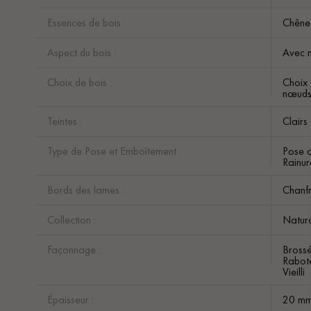
Essences de bois :
Chêne
Aspect du bois :
Avec n
Choix de bois :
Choix 
nœuds 
Teintes :
Clairs
Type de Pose et Emboîtement :
Pose c
Rainur
Bords des lames :
Chanfr
Collection :
Natur
Façonnage :
Bross
Rabot
Vieilli
Épaisseur :
20 m