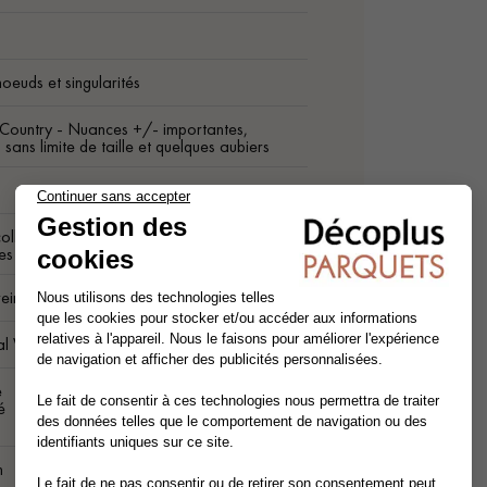
oeuds et singularités
Country - Nuances +/- importantes,
sans limite de taille et quelques aubiers
ollée ou clouée (si épaisseur sup 20 mm).
es / Languettes
einé sur les 2 cotés (Go2)
al Wood
é
é
m