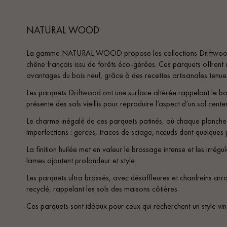
appelle
NATURAL WOOD
La gamme NATURAL WOOD propose les collections Driftwood e
chêne français issu de forêts éco-gérées. Ces parquets offrent 
avantages du bois neuf, grâce à des recettes artisanales tenue
Les parquets Driftwood ont une surface altérée rappelant le boi
présente des sols vieillis pour reproduire l’aspect d’un sol cente
Le charme inégalé de ces parquets patinés, où chaque planche e
imperfections : gerces, traces de sciage, nœuds dont quelques p
La finition huilée met en valeur le brossage intense et les irrégul
lames ajoutent profondeur et style.
Les parquets ultra brossés, avec désaffleures et chanfreins arron
recyclé, rappelant les sols des maisons côtières.
Ces parquets sont idéaux pour ceux qui recherchent un style vi