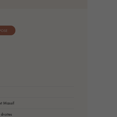
 POSE
et Massif
droites