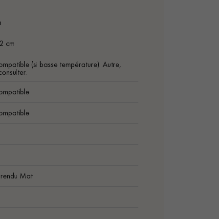
m
22 cm
ompatible (si basse température). Autre,
onsulter.
ompatible
ompatible
 rendu Mat
1