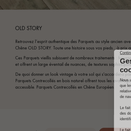
OLD STORY
Retrouvez l’esprit authentique des Parquets au style ancien a
Chêne OLD STORY. Toute une histoire sous vos pieds... à prix 
Ces Parquets vieillis subissent de nombreux traitements : fumag
et offrent un large éventail de nuances, de textures sophistiquées
De quoi donner un look vintage à votre sol qui s'accordera par
Parquets Contrecollés en bois naturel offrent tous les avantage
accessible. Parquets Contrecollés en Chêne Européen.