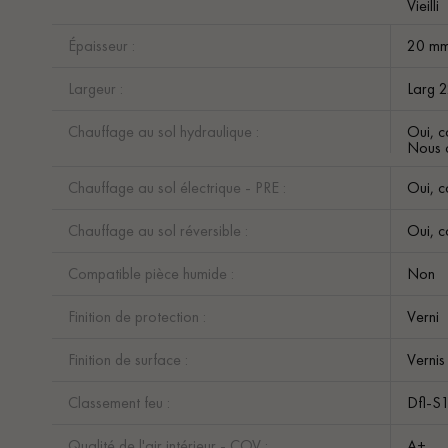
Vieilli
Épaisseur :
20 m
Largeur :
Larg 
Chauffage au sol hydraulique :
Oui, c
Nous c
Chauffage au sol électrique - PRE :
Oui, c
Chauffage au sol réversible :
Oui, c
Compatible pièce humide :
Non
Finition de protection :
Verni
Finition de surface :
Vernis
Classement feu :
Dfl-S
Qualité de l'air intérieur - COV :
A+