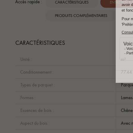
Accès rapide :
CARACTÉRISTIQUES
ENTRETIEN &
PRODUITS COMPLÉMENTAIRES
CARACTÉRISTIQUES
Unité :
m²
Conditionnement :
77.44
Types de parquet :
Parque
Formes :
Lames 
Essences de bois :
Chêne
Aspect du bois :
Avec n