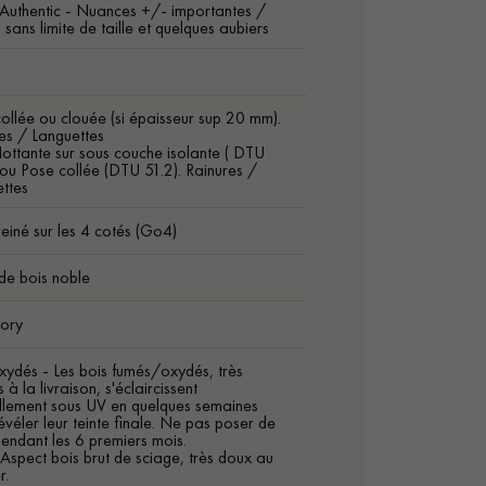
Authentic - Nuances +/- importantes /
sans limite de taille et quelques aubiers
ollée ou clouée (si épaisseur sup 20 mm).
es / Languettes
lottante sur sous couche isolante ( DTU
 ou Pose collée (DTU 51.2). Rainures /
ttes
einé sur les 4 cotés (Go4)
de bois noble
tory
xydés - Les bois fumés/oxydés, très
 à la livraison, s'éclaircissent
llement sous UV en quelques semaines
évéler leur teinte finale. Ne pas poser de
pendant les 6 premiers mois.
 Aspect bois brut de sciage, très doux au
r.