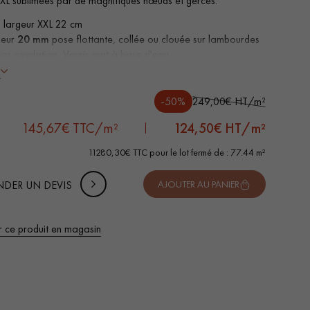
XL sublimées par de magnifiques nœuds et gerces.
 largeur XXL 22 cm
seur
20 mm
pose flottante, collée ou clouée sur lambourdes
i par oxydation, Vernis mat à base d'eau
Effet de surface 3D, Chanfreins vieillis à la main des 4 côtés
s
 Authentic - Nœuds, gerces, fissures colmatées, aubiers
e d'usure de 6 mm, équivalente à un parquet massif
-50%
249,00€ HT/m²
nible dans d'autres formats
145,67€ TTC/m²
124,50
€ HT/m²
11280,30€ TTC pour le lot fermé de : 77.44 m²
DER UN DEVIS
AJOUTER AU PANIER
r ce produit en magasin
 de votre parquet.