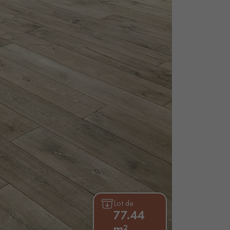
Lot de
77.44
m²