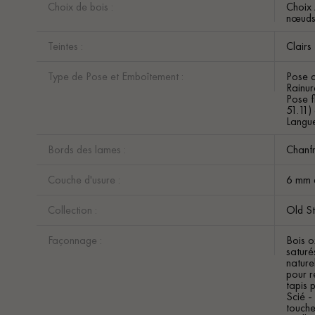
Choix de bois :
Choix 
nœuds 
Teintes :
Clairs
Type de Pose et Emboîtement :
Pose c
Rainur
Pose f
51.11)
Langue
Bords des lames :
Chanfr
Couche d'usure :
6 mm 
Collection :
Old S
Façonnage :
Bois o
saturés
nature
pour r
tapis 
Scié -
touche