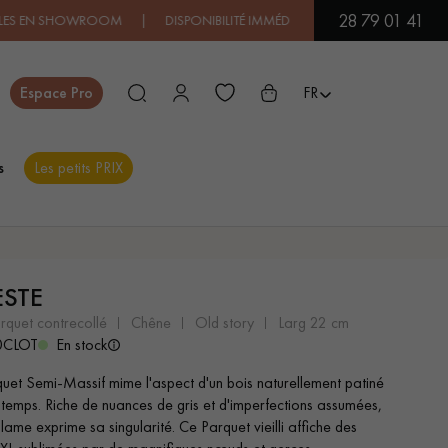
28 79 01 41
OWROOM | DISPONIBILITÉ IMMÉDIATE | EXPÉDITION EXPRESS
| PRIX
Fermer
Espace Pro
FR
s
Les petits PRIX
ES
ESTE
PARQUET EN BOIS
PARQUET VERNIS
EXOTIQUE
arquet contrecollé
chêne
old story
larg 22 cm
0CLOT
En stock
uet Semi-Massif mime l'aspect d'un bois naturellement patiné
PARQUET LAMES
PARQUET EN CHÊNE
 temps. Riche de nuances de gris et d'imperfections assumées,
LARGES XXL
ame exprime sa singularité. Ce Parquet vieilli affiche des