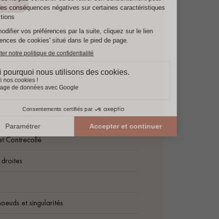
 POSE
t Contrecollé
droites
oeuds et singularités