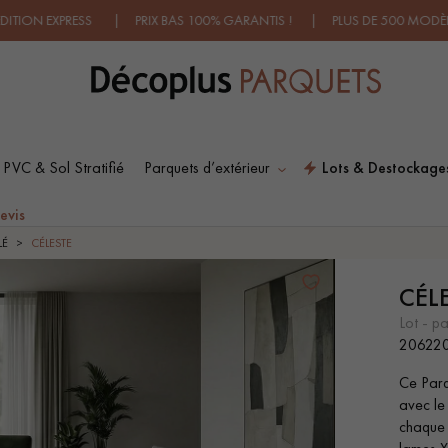
ESS | PRIX BAS 100% GARANTIS ! | PLUS DE 500 MODÈLES EN SH
 PVC & Sol Stratifié
Parquets d’extérieur
Lots & Destockage
ES RECHERCHES LES PLUS COURANT
evis
LÉ
CÉLESTE
CÉL
SOL PLAQUÉ BOIS
PARQUETS À MOTIFS
VERITABLES
TRADITIONNELS
lot - p
20622
Ce Parq
PARQUET VIEILLI
PARQUET EN CHÊNE
avec le
FUMÉ
chaque l