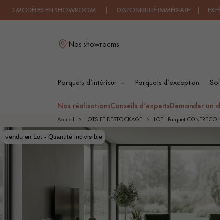
LES EN SHOWROOM | DISPONIBILITÉ IMMÉDIATE | EXPÉDITION EXPR
Nos showrooms
Parquets d’intérieur
Parquets d’exception
Sol
L
Nos réalisations
Conseils d’experts
Demander un d
Accueil
LOTS ET DESTOCKAGE
LOT - Parquet CONTRECOL
vendu en Lot - Quantité indivisible
vendu en Lot - Quantité indivisible
PARQUET MASSIF
PARQUET
CONTRECOLLÉ -
FLOTTANT
PARQUET HUILÉ
PARQUET EN BOIS
BRUT