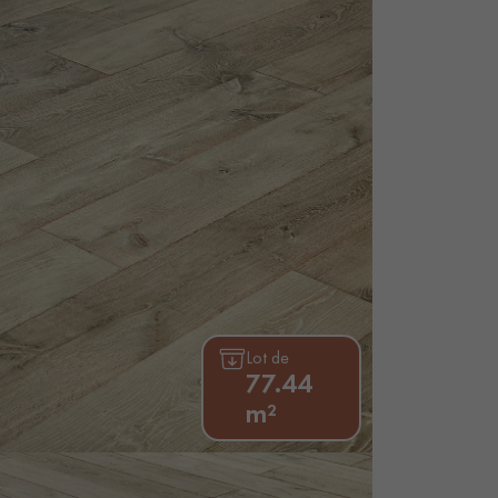
personnalisé
Lot de
77.44
m²