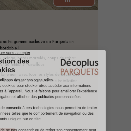
vec notre gamme exclusive de Parquets en
abordable !
e, sciage, bords martelés, coups de rabot...
, de finitions travaillées.
faitement avec tous les styles de déco. Ces
s d'un Parquet Massif avec une installation