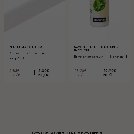
PLINTHE BLANCHE 8 CM
SAVON D'ENTRETIEN NATUREL -
INCOLORE
plinthe
bois médium hdf
entretien du parquet
blanchon
long 2.40 m
1l
5,85€
5,00€
23,28€
19,90€
TTC/m
HT/m
TTC/l
HT/l