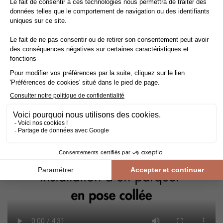
Tout pour faire soi-même : La pose collée
La
pose du parquet massif
est une opération
délicate
qui peut
nécessiter l'intervention d'un professionnel, mais peut aussi être
effectuée par des bricoleurs de bon niveau. Les qualités
intrinsèques du bois imposent un certain nombre de
précautions à respecter impérativement dans toutes les phases
de mise en œuvre : avant, pendant et après la pose.
Conseil : Ajoutez une
marge de 10%
à votre surface réelle.