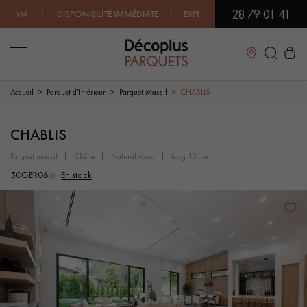
28 79 01 41
M | DISPONIBILITÉ IMMÉDIATE | EXPÉDITION EXPRESS | PRIX BA
Fermer
Accueil
Parquet d'Intérieur
Parquet Massif
CHABLIS
LES RECHERCHES LES PLUS COURANTES
CHABLIS
parquet massif
chêne
natural wood
larg 18 cm
PARQUET MASSIF
PARQUET CONTRECOLLÉ -
50GER06
En stock
FLOTTANT
SOL PLAQUÉ BOIS VERITABLES
PARQUETS À MOTIFS
TRADITIONNELS
PARQUET EN BOIS EXOTIQUE
PARQUET VERNIS
PARQUET HUILÉ
PARQUET EN BOIS BRUT