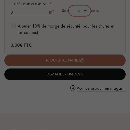
pas dans le choix et la pose de votre parquet.
- Choix Country - nœuds, gerces, fissures ouverts
SURFACE DE VOTRE PROJET
-
+
Soit
colis
m²
- Pose collée ou clouée sur support
Ajouter 10% de marge de sécurité (pour les chutes et
les coupes)
Un expert Décoplus Parquets vous appelle
0,00
€ TTC
AJOUTER AU PANIER
DEMANDER UN DEVIS
Demandez un rendez-vous personnalisé
Voir ce produit en magasin
Obtenez un devis gratuit !