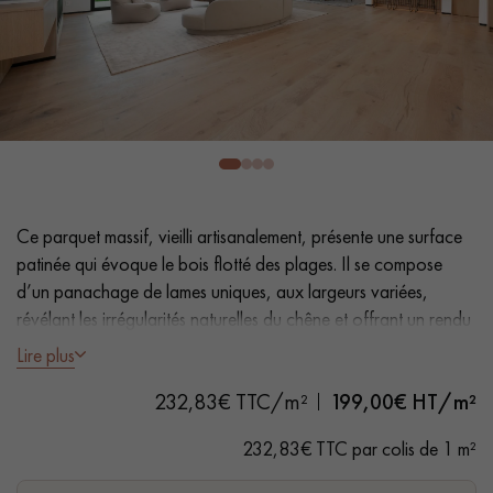
PARQUET VIEILLI
PARQUET EN CHÊNE FUMÉ
PARQUET LAMES LARGES XXL
PARQUET EN CHÊNE
ACCESSOIRES PARQUET
D'INTÉRIEUR
Ce parquet massif, vieilli artisanalement, présente une surface
Nos conseillers sont disponibles au
patinée qui évoque le bois flotté des plages. Il se compose
28 79 01 41
d’un panachage de lames uniques, aux largeurs variées,
révélant les irrégularités naturelles du chêne et offrant un rendu
authentique, riche en caractère.
Lire plus
232,83€ TTC/m²
199,00
€ HT/m²
- Lames Largeurs 18 cm, longueurs aléatoires 1500–2500 mm
VOUS AVEZ UN PROJET ?
- Épaisseur 20 mm
232,83€ TTC par colis de 1 m²
- Flammé, Brossé, Huile naturelle incolore
Nos experts sont à votre disposition pour vous guider pas à
- Vieilli à la main, Chanfreins des 2 côtés