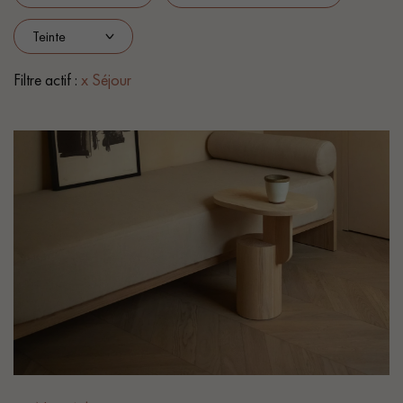
PARQUET VIEILLI
PARQUET EN CHÊNE FUMÉ
PARQUET LAMES LARGES XXL
PARQUET EN CHÊNE
Filtre actif :
x Séjour
ACCESSOIRES PARQUET
D'INTÉRIEUR
Nos conseillers sont disponibles au
28 79 01 41
VOUS AVEZ UN PROJET ?
Nos experts sont à votre disposition pour vous guider pas à