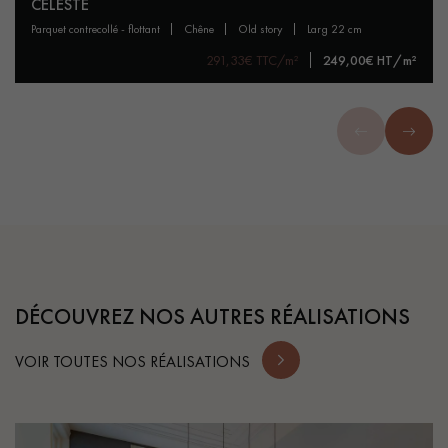
CÉLESTE
parquet contrecollé - flottant
chêne
old story
larg 22 cm
291,33€ TTC/m²
249,00€ HT/m²
DÉCOUVREZ NOS AUTRES RÉALISATIONS
VOIR TOUTES NOS RÉALISATIONS