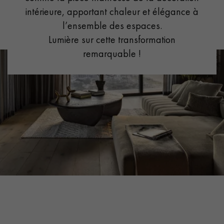
intérieure, apportant chaleur et élégance à
PARQUET VIEILLI
l’ensemble des espaces.
PARQUET EN CHÊNE FUMÉ
Lumière sur cette transformation
PARQUET LAMES LARGES XXL
PARQUET EN CHÊNE
remarquable !
ACCESSOIRES PARQUET
D'INTÉRIEUR
Nos conseillers sont disponibles au
28 79 01 41
.
VOUS AVEZ UN PROJET ?