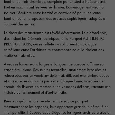
Obtenez un devis gratuit !
familial de trois chambres, complété par un studio indépendant,
tout en maximisant les vues sur la mer. L’aménagement visait à
trouver l’équilibre entre intimité et convivialité pour une jeune
famille, tout en proposant des espaces sophistiqués, adaptés à
l’accueil des invités.
Le choix des matériaux s’est révélé déterminant. Le plafond noir,
dissimulant les éléments techniques, et le Parquet AUTHENTIC
PRESTIGE PARIS, qui se reflète au sol, créent un dialogue
esthétique entre l’architecture contemporaine et la chaleur des
matières naturelles.
Avec ses lames extra larges et longues, ce parquet affirme son
caractère unique. Ses teintes naturelles, subtilement brossées et
rehaussées par un vernis invisible mat, diffusent une lumière douce
et chaleureuse dans chaque pièce. Chaque lame, marquée de
nœuds, de fissures colmatées et de veinages délicats, raconte une
histoire de raffinement et d’authenticité.
Bien plus qu’un simple revêtement de sol, ce parquet
métamorphose les espaces, leur apportant grandeur, sérénité et
intemporalité. Il épouse avec élégance les lignes architecturales et