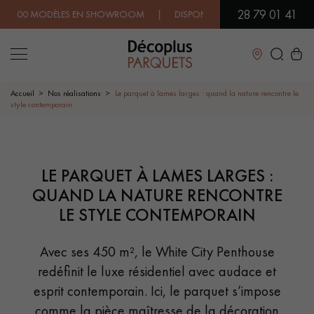
28 79 01 41
MODÈLES EN SHOWROOM | DISPONIBILITÉ IMMÉDIATE | EXPÉDITION
Fermer
Accueil
Nos réalisations
Le parquet à lames larges : quand la nature rencontre le
style contemporain
LES RECHERCHES LES PLUS COURANTES
SUGGESTION DE PRODUITS
LE PARQUET À LAMES LARGES :
QUAND LA NATURE RENCONTRE
PARQUET MASSIF
PARQUET CONTRECOLLÉ -
FLOTTANT
LE STYLE CONTEMPORAIN
SOL PLAQUÉ BOIS VERITABLES
PARQUETS À MOTIFS
TRADITIONNELS
Avec ses 450 m², le White City Penthouse
redéfinit le luxe résidentiel avec audace et
PARQUET EN BOIS EXOTIQUE
PARQUET VERNIS
esprit contemporain. Ici, le parquet s’impose
comme la pièce maîtresse de la décoration
PARQUET HUILÉ
PARQUET EN BOIS BRUT