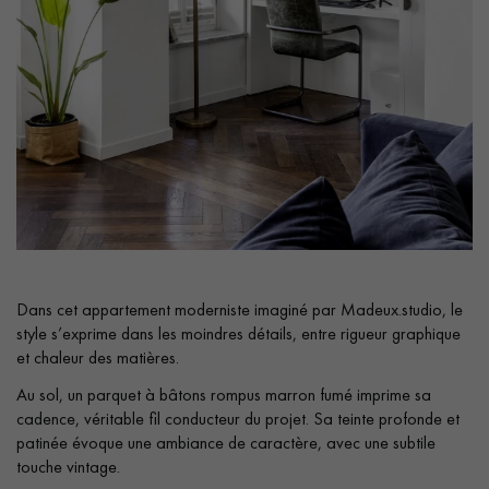
pas dans le choix et la pose de votre parquet.
Un expert Décoplus Parquets vous appelle
Dans cet appartement moderniste imaginé par Madeux.studio, le
Demandez un rendez-vous personnalisé
style s’exprime dans les moindres détails, entre rigueur graphique
et chaleur des matières.
Au sol, un parquet à bâtons rompus marron fumé imprime sa
cadence, véritable fil conducteur du projet. Sa teinte profonde et
patinée évoque une ambiance de caractère, avec une subtile
Obtenez un devis gratuit !
touche vintage.