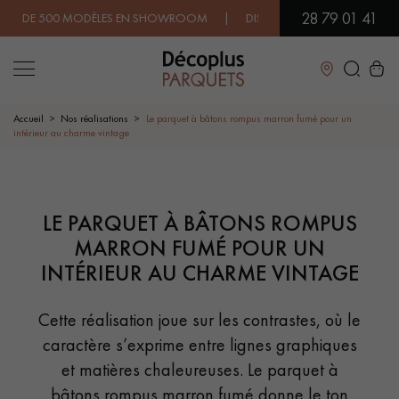
28 79 01 41
500 MODÈLES EN SHOWROOM | DISPONIBILITÉ IMMÉDIATE | EXPÉDI
Fermer
Accueil
Nos réalisations
Le parquet à bâtons rompus marron fumé pour un
intérieur au charme vintage
LES RECHERCHES LES PLUS COURANTES
LE PARQUET À BÂTONS ROMPUS
PARQUET MASSIF
PARQUET CONTRECOLLÉ -
FLOTTANT
MARRON FUMÉ POUR UN
INTÉRIEUR AU CHARME VINTAGE
SOL PLAQUÉ BOIS VERITABLES
PARQUETS À MOTIFS
TRADITIONNELS
Cette réalisation joue sur les contrastes, où le
PARQUET EN BOIS EXOTIQUE
PARQUET VERNIS
caractère s’exprime entre lignes graphiques
et matières chaleureuses. Le parquet à
PARQUET HUILÉ
PARQUET EN BOIS BRUT
bâtons rompus marron fumé donne le ton