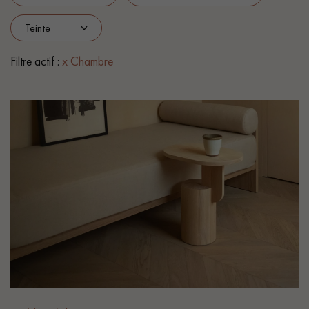
PARQUET VIEILLI
PARQUET EN CHÊNE FUMÉ
PARQUET LAMES LARGES XXL
PARQUET EN CHÊNE
Filtre actif :
x Chambre
ACCESSOIRES PARQUET
D'INTÉRIEUR
Nos conseillers sont disponibles au
28 79 01 41
VOUS AVEZ UN PROJET ?
Nos experts sont à votre disposition pour vous guider pas à