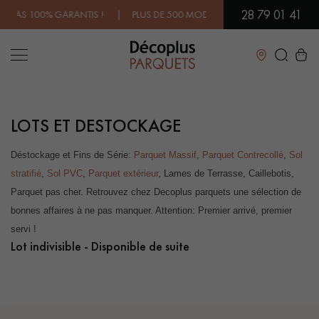
28 79 01 41
| PLUS DE 500 MODÈLES EN SHOWROOM | DISPONIBILITÉ IMMÉDIAT
Fermer
LOTS ET DESTOCKAGE
LES RECHERCHES LES PLUS COURANTES
Déstockage et Fins de Série:
Parquet Massif
,
Parquet Contrecollé
,
Sol
stratifié
,
Sol PVC
,
Parquet extérieur
, Lames de Terrasse, Caillebotis,
PARQUET MASSIF
PARQUET CONTRECOLLÉ -
FLOTTANT
Parquet pas cher. Retrouvez chez Decoplus parquets une sélection de
bonnes affaires à ne pas manquer. Attention: Premier arrivé, premier
SOL PLAQUÉ BOIS VERITABLES
PARQUETS À MOTIFS
TRADITIONNELS
servi !
Lot indivisible - Disponible de suite
PARQUET EN BOIS EXOTIQUE
PARQUET VERNIS
PARQUET HUILÉ
PARQUET EN BOIS BRUT