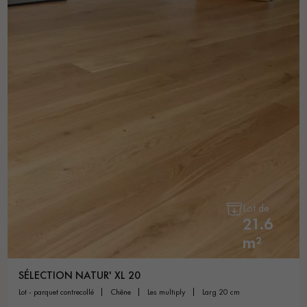
Lot de
21.6
m²
SÉLECTION NATUR' XL 20
lot - parquet contrecollé
chêne
les multiply
larg 20 cm