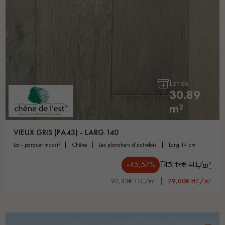
Lot de
30.89
m²
VIEUX GRIS (PA43) - LARG.140
lot - parquet massif
chêne
les planchers d'autrefois
larg 14 cm
-45,57%
145,14€ HT/m²
92,43€ TTC/m²
79,00€ HT/m²