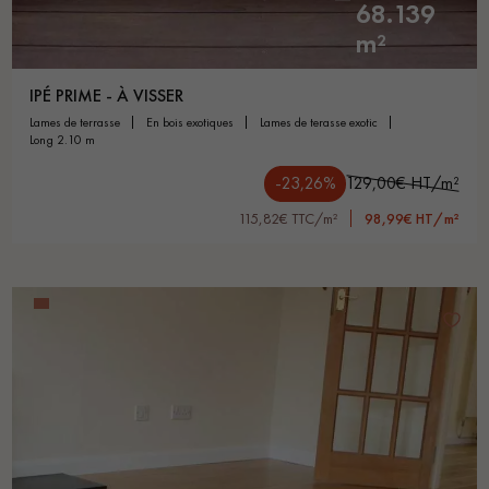
68.139
m²
IPÉ PRIME - À VISSER
lames de terrasse
en bois exotiques
lames de terasse exotic
long 2.10 m
-23,26%
129,00€ HT/m²
115,82€ TTC/m²
98,99€ HT/m²