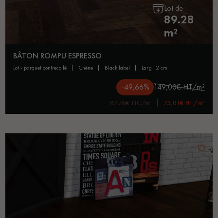
Lot de
89.28
m²
BÂTON ROMPU ESPRESSO
lot - parquet contrecollé
chêne
black label
larg 12 cm
-49,66%
149,00€ HT/m²
87,76€ TTC/m²
75,01€ HT/m²