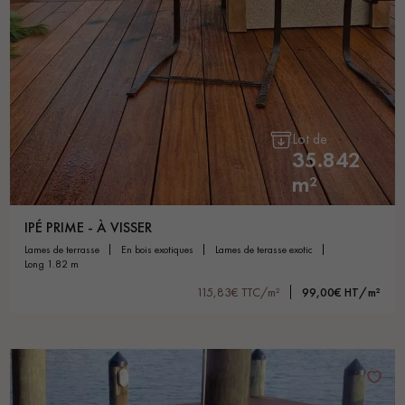
Lot de
35.842
m²
IPÉ PRIME - À VISSER
lames de terrasse
en bois exotiques
lames de terasse exotic
long 1.82 m
115,83€ TTC/m²
99,00€ HT/m²