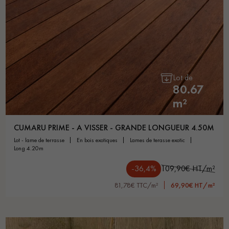
Lot de
80.67
m²
CUMARU PRIME - A VISSER - GRANDE LONGUEUR 4.50M
lot - lame de terrasse
en bois exotiques
lames de terasse exotic
long 4.20m
-36,4%
109,90€ HT/m²
81,78€ TTC/m²
69,90€ HT/m²