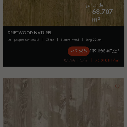
Lot de
68.707
m²
DRIFTWOOD NATUREL
lot - parquet contrecollé
chêne
natural wood
larg 22 cm
-49,66%
149,00€ HT/m²
87,76€ TTC/m²
75,01€ HT/m²