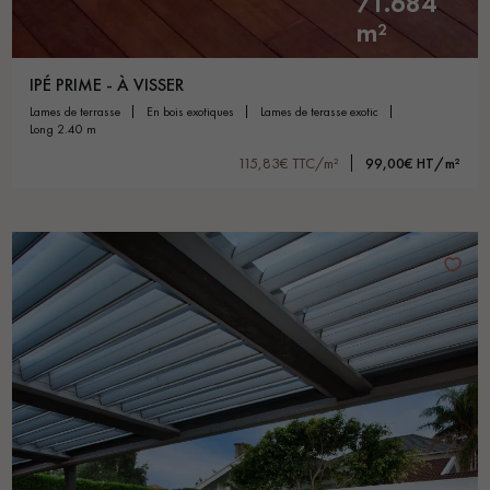
71.684
m²
IPÉ PRIME - À VISSER
lames de terrasse
en bois exotiques
lames de terasse exotic
long 2.40 m
115,83€ TTC/m²
99,00€ HT/m²