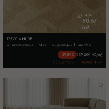
Lot de
50.67
m²
TRECCIA NUDE
lot - parquet contrecollé
chêne
les géométriques
larg 19 cm
-59,88%
249,00€ HT/m²
116,88€ TTC/m²
99,90€ HT/m²