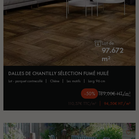
Lot de
97.672
m²
DALLES DE CHANTILLY SÉLECTION FUMÉ HUILÉ
lot - parquet contrecollé
chêne
les motifs
larg 96 cm
-50%
189,00€ HT/m²
110,57€ TTC/m²
94,50€ HT/m²