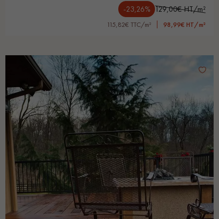
-23,26%
129,00€ HT/m²
115,82€ TTC/m²
98,99€ HT/m²