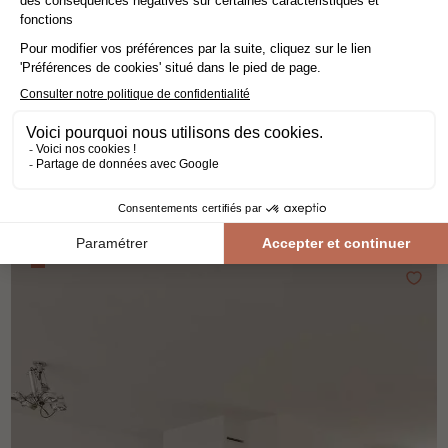
Lot de
64.721
m²
IPÉ PRIME - À VISSER
lot - lame de terrasse
en bois exotiques
lames de terasse exotic
long 91 cm
104,13€ TTC/m²
89,00€ HT/m²