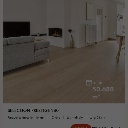
Lot de
50.688
m²
SÉLECTION PRESTIGE 240
parquet contrecollé - flottant
chêne
les multiply
larg 24 cm