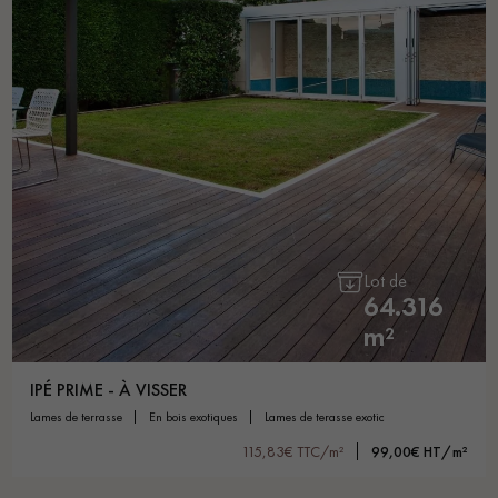
Lot de
64.316
m²
IPÉ PRIME - À VISSER
lames de terrasse
en bois exotiques
lames de terasse exotic
115,83€ TTC/m²
99,00€ HT/m²