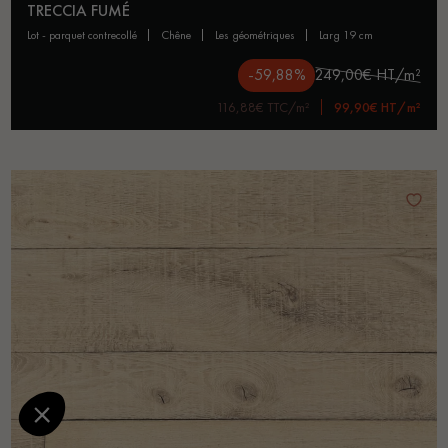
TRECCIA FUMÉ
lot - parquet contrecollé
chêne
les géométriques
larg 19 cm
-59,88%
249,00€ HT/m²
116,88€ TTC/m²
99,90€ HT/m²