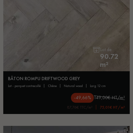
Lot de
90.72
m²
BÂTON ROMPU DRIFTWOOD GREY
lot - parquet contrecollé
chêne
natural wood
larg 12 cm
-49,66%
149,00€ HT/m²
87,76€ TTC/m²
75,01€ HT/m²