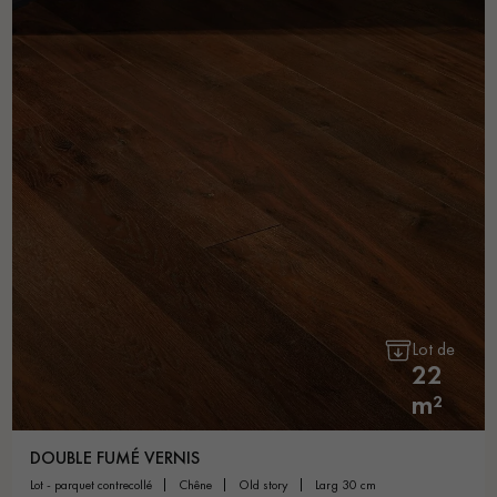
Lot de
22
m²
DOUBLE FUMÉ VERNIS
lot - parquet contrecollé
chêne
old story
larg 30 cm