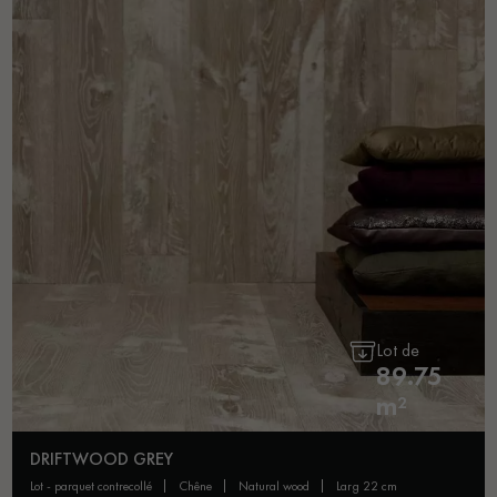
Lot de
89.75
m²
DRIFTWOOD GREY
lot - parquet contrecollé
chêne
natural wood
larg 22 cm