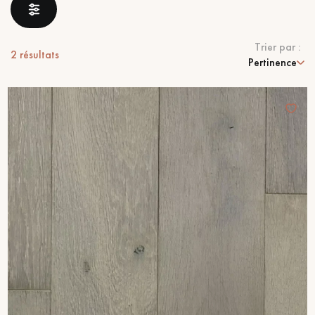
PARQUET VIEILLI
PARQUET EN CHÊNE FUMÉ
Trier par :
PARQUET LAMES LARGES XXL
PARQUET EN CHÊNE
2
résultats
Pertinence
ACCESSOIRES PARQUET
D'INTÉRIEUR
Nos conseillers sont disponibles au
28 79 01 41
VOUS AVEZ UN PROJET ?
Nos experts sont à votre disposition pour vous guider pas à