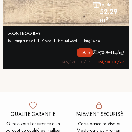
Lot de
52.29
m²
MONTEGO BAY
lot - parquet massif
chêne
natural wood
larg 14 cm
-50%
249,00€ HT/m²
145,67€ TTC/m²
124,50€ HT/m²
QUALITÉ GARANTIE
PAIEMENT SÉCURISÉ
Offrez-vous l’assurance d’un
Carte bancaire Visa et
parquet de qualité au meilleur
Mastercard ou virement