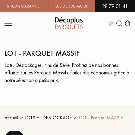
28 79 01 41
100% GARANTIS ! | PLUS DE 500 MODÈLES EN SHOWROOM | DISPON
Fermer
LOT - PARQUET MASSIF
LES RECHERCHES LES PLUS COURANTES
Lots, Destockages, Fins de Série. Profitez de nos bonnes
affaires sur les Parquets Massifs. Faites des économies grâce à
PARQUET MASSIF
PARQUET CONTRECOLLÉ -
FLOTTANT
notre sélection à petits prix.
SOL PLAQUÉ BOIS VERITABLES
PARQUETS À MOTIFS
TRADITIONNELS
PARQUET EN BOIS EXOTIQUE
PARQUET VERNIS
Accueil
LOTS ET DESTOCKAGE
LOT - Parquet MASSIF
PARQUET HUILÉ
PARQUET EN BOIS BRUT