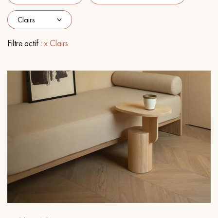
PARQUET VIEILLI
PARQUET EN CHÊNE FUMÉ
PARQUET LAMES LARGES XXL
PARQUET EN CHÊNE
Filtre actif :
x Clairs
ACCESSOIRES PARQUET
D'INTÉRIEUR
Nos conseillers sont disponibles au
28 79 01 41
VOUS AVEZ UN PROJET ?
Nos experts sont à votre disposition pour vous guider pas à