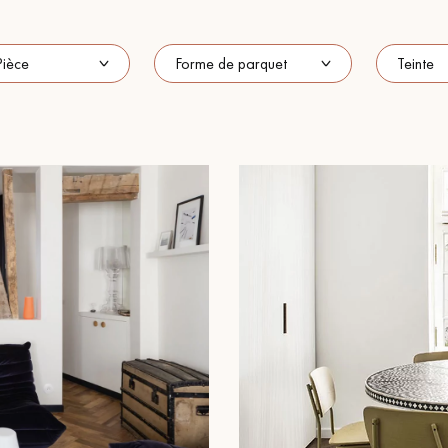
Nos conseillers sont disponibles au
28 79 01 41
VOUS AVEZ UN PROJET ?
à votre disposition pour vous guider pas à pas dans le choix et la pose
ts vous
Demandez un rendez-vous