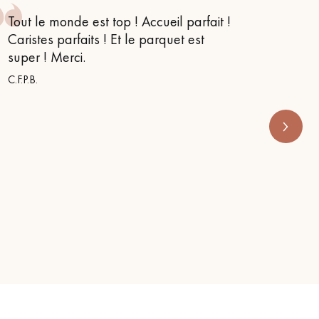
Tout le monde est top ! Accueil parfait !
Je suis
Caristes parfaits ! Et le parquet est
conseil
super ! Merci.
m’orien
s’appe
C.F.P.B.
RENOVE 