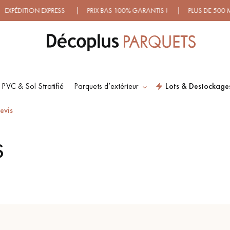
ON EXPRESS | PRIX BAS 100% GARANTIS ! | PLUS DE 500 MODÈLE
 PVC & Sol Stratifié
Parquets d’extérieur
Lots & Destockage
ES RECHERCHES LES PLUS COURANT
evis
S
SOL PLAQUÉ BOIS
PARQUETS À MOTIFS
VERITABLES
TRADITIONNELS
PARQUET VIEILLI
PARQUET EN CHÊNE
FUMÉ