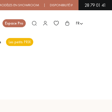
28 79 01 41
S EN SHOWROOM | DISPONIBILITÉ IMMÉDIATE | EXPÉDITION EXPRES
Fermer
Espace Pro
FR
s
Les petits PRIX
ES
PARQUET EN BOIS
PARQUET VERNIS
EXOTIQUE
PARQUET LAMES
PARQUET EN CHÊNE
LARGES XXL