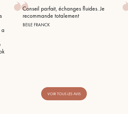
Conseil parfait, échanges fluides. Je
s
recommande totalement
BEILE FRANCK
n a
e
 ok
VOIR TOUS LES AVIS