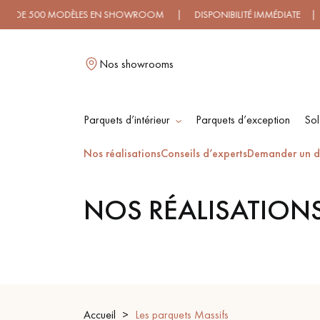
00 MODÈLES EN SHOWROOM | DISPONIBILITÉ IMMÉDIATE | EXPÉDITI
Nos showrooms
Parquets d’intérieur
Parquets d’exception
Sol
L
Nos réalisations
Conseils d’experts
Demander un d
NOS RÉALISATION
PARQUET MASSIF
PARQUET
CONTRECOLLÉ -
FLOTTANT
PARQUET HUILÉ
PARQUET EN BOIS
BRUT
Accueil
Les parquets Massifs