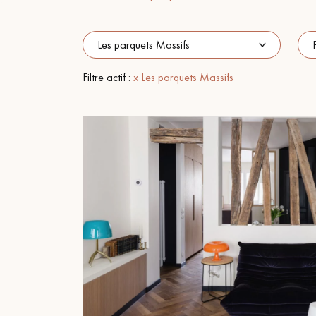
ACCESSOIRES
PARQUET D'INTÉRIEUR
Filtre actif :
x Les parquets Massifs
Nos experts sont 
Un expert Décoplus Parque