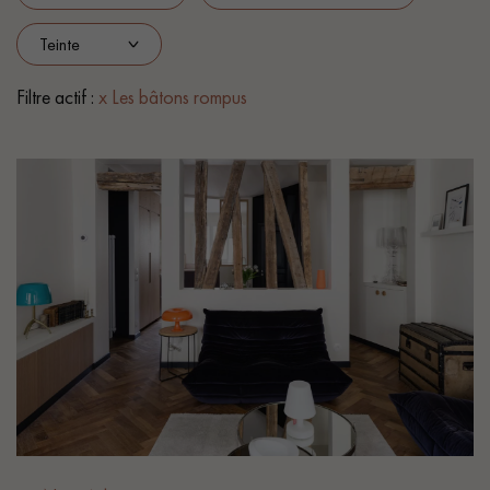
PARQUET VIEILLI
PARQUET EN CHÊNE FUMÉ
PARQUET LAMES LARGES XXL
PARQUET EN CHÊNE
Filtre actif :
x Les bâtons rompus
ACCESSOIRES PARQUET
D'INTÉRIEUR
Nos conseillers sont disponibles au
28 79 01 41
VOUS AVEZ UN PROJET ?
Nos experts sont à votre disposition pour vous guider pas à