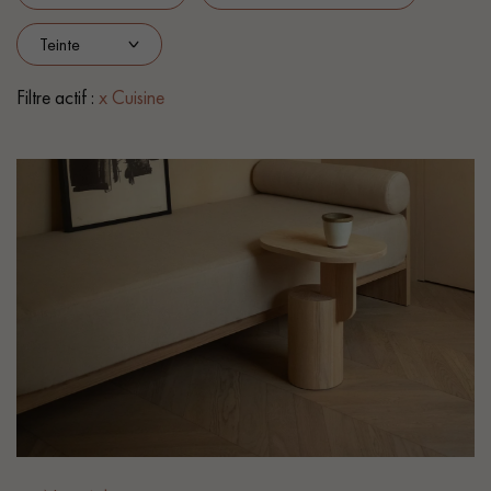
PARQUET VIEILLI
PARQUET EN CHÊNE FUMÉ
PARQUET LAMES LARGES XXL
PARQUET EN CHÊNE
Filtre actif :
x Cuisine
ACCESSOIRES PARQUET
D'INTÉRIEUR
Nos conseillers sont disponibles au
28 79 01 41
VOUS AVEZ UN PROJET ?
Nos experts sont à votre disposition pour vous guider pas à