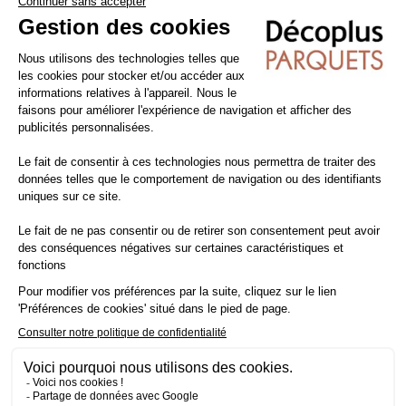
SEUIL DE JONCTION - CHÊNE CÉRUSÉ
barre de seuil
chêne
long 1.80 m
7,02€ TTC/m
6,00€ HT/m