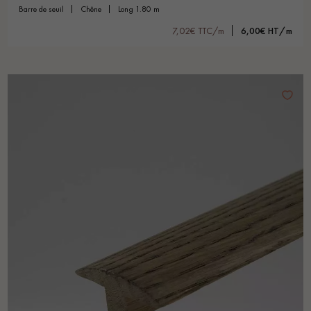
barre de seuil
chêne
long 1.80 m
7,02€ TTC/m
6,00€ HT/m