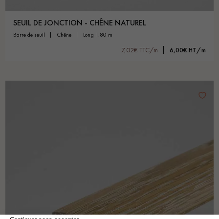
SEUIL DE JONCTION - CHÊNE NATUREL
barre de seuil
chêne
long 1.80 m
7,02€ TTC/m
6,00€ HT/m