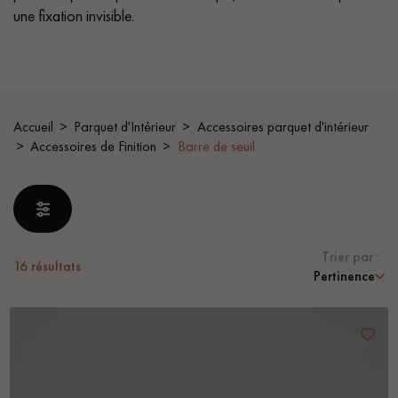
une fixation invisible.
PARQUET VIEILLI
PARQUET EN CHÊNE FUMÉ
PARQUET LAMES LARGES XXL
PARQUET EN CHÊNE
ACCESSOIRES PARQUET
D'INTÉRIEUR
Accueil
Parquet d'Intérieur
Accessoires parquet d'intérieur
Accessoires de Finition
Barre de seuil
Nos conseillers sont disponibles au
28 79 01 41
Trier par :
16
résultats
Pertinence
VOUS AVEZ UN PROJET ?
Nos experts sont à votre disposition pour vous guider pas à