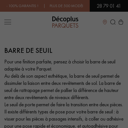
28 79 01 41
 GARANTIS ! | PLUS DE 500 MODÈLES EN SHOWROOM | DISPONIBILI
Fermer
BARRE DE SEUIL
LES RECHERCHES LES PLUS COURANTES
Pour une finition parfaite, pensez à choisir la barre de seuil
adaptée à votre Parquet.
PARQUET MASSIF
PARQUET CONTRECOLLÉ -
FLOTTANT
Au delà de son aspect esthétique, la barre de seuil permet de
dissimuler la liaison entre deux revêtements de sol. La barre de
SOL PLAQUÉ BOIS VERITABLES
PARQUETS À MOTIFS
seuil de rattrapage permet de pallier la différence de hauteur
TRADITIONNELS
entre deux revêtements de niveaux différents.
Le seuil de porte permet de faire la transition entre deux pièces.
PARQUET EN BOIS EXOTIQUE
PARQUET VERNIS
Il existe différents types de pose pour votre barre de seuil : à
visser pour les pièces à passages intensifs, à coller ou adhésive
PARQUET HUILÉ
PARQUET EN BOIS BRUT
pour une pose rapide et économique, et autoadhésive pour