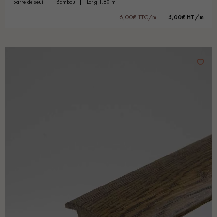
barre de seuil
bambou
long 1.80 m
6,00€ TTC/m
5,00€ HT/m