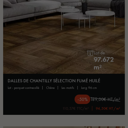
Lot de
97.672
m²
DALLES DE CHANTILLY SÉLECTION FUMÉ HUILÉ
lot - parquet contrecollé
chêne
les motifs
larg 96 cm
-50%
189,00€ HT/m²
110,57€ TTC/m²
94,50€ HT/m²