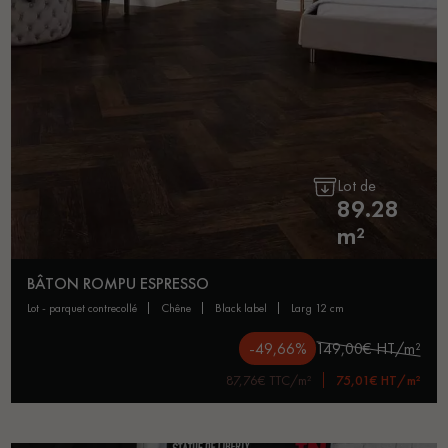
Lot de
89.28
m²
BÂTON ROMPU ESPRESSO
lot - parquet contrecollé
chêne
black label
larg 12 cm
-49,66%
149,00€ HT/m²
87,76€ TTC/m²
75,01€ HT/m²