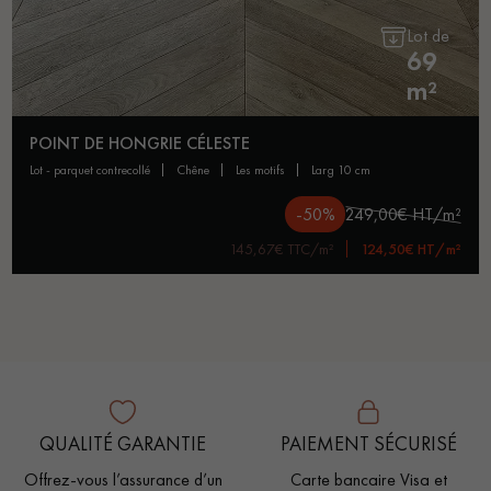
Lot de
69
m²
POINT DE HONGRIE CÉLESTE
lot - parquet contrecollé
chêne
les motifs
larg 10 cm
-50%
249,00€ HT/m²
145,67€ TTC/m²
124,50€ HT/m²
QUALITÉ GARANTIE
PAIEMENT SÉCURISÉ
Offrez-vous l’assurance d’un
Carte bancaire Visa et