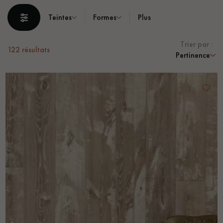
PARQUET VIEILLI
PARQUET EN CHÊNE FUMÉ
Teintes
Formes
Plus
PARQUET LAMES LARGES XXL
PARQUET EN CHÊNE
Trier par :
122
résultats
Pertinence
ACCESSOIRES PARQUET
D'INTÉRIEUR
Nos conseillers sont disponibles au
28 79 01 41
VOUS AVEZ UN PROJET ?
Nos experts sont à votre disposition pour vous guider pas à