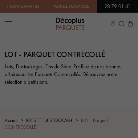
28 79 01 41
S ! | PLUS DE 500 MODÈLES EN SHOWROOM | DISPONIBILITÉ IMMÉ
Fermer
LOT - PARQUET CONTRECOLLÉ
LES RECHERCHES LES PLUS COURANTES
Lots, Destockages, Fins de Série. Profitez de nos bonnes
affaires sur les Parquets Contrecollés. Découvrez notre
PARQUET MASSIF
PARQUET CONTRECOLLÉ -
FLOTTANT
sélection à petits prix.
SOL PLAQUÉ BOIS VERITABLES
PARQUETS À MOTIFS
TRADITIONNELS
PARQUET EN BOIS EXOTIQUE
PARQUET VERNIS
Accueil
LOTS ET DESTOCKAGE
LOT - Parquet
CONTRECOLLÉ
PARQUET HUILÉ
PARQUET EN BOIS BRUT