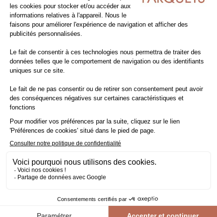
Lot de
21.6
m²
SÉLECTION NATUR' XL 20
lot - parquet contrecollé
chêne
les multiply
larg 20 cm
-23,26%
129,00€ HT/m²
115,82€ TTC/m²
98,99€ HT/m²