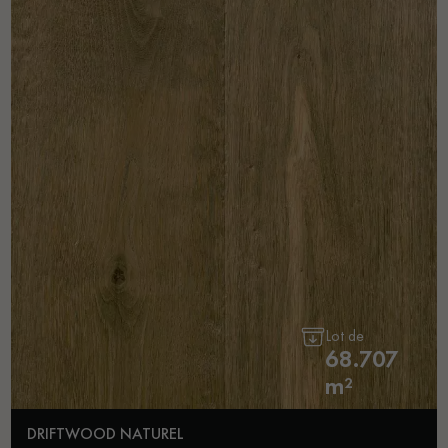
Lot de
68.707
m²
DRIFTWOOD NATUREL