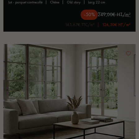
lot - parquet contrecollé
chêne
old story
larg 22 cm
-50%
249,00€ HT/m²
145,67€ TTC/m²
124,50€ HT/m²