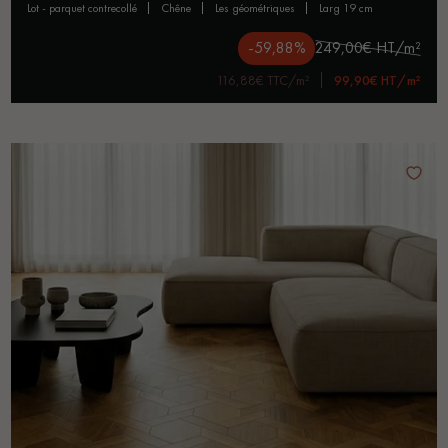
lot - parquet contrecollé
chêne
les géométriques
larg 19 cm
-59,88%
249,00€ HT/m²
116,88€ TTC/m²
99,90€ HT/m²