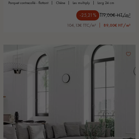
parquet contrecollé - flottant
chêne
les multiply
larg 24 cm
-25,21%
119,00€ HT/m²
104,13€ TTC/m²
89,00€ HT/m²