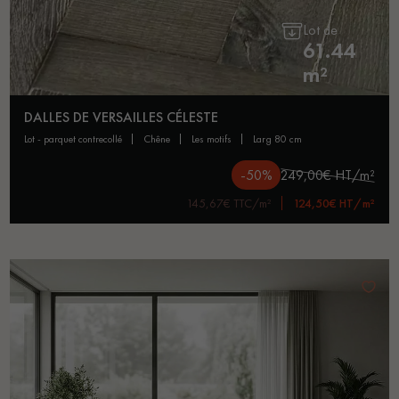
Lot de
61.44
m²
DALLES DE VERSAILLES CÉLESTE
lot - parquet contrecollé
chêne
les motifs
larg 80 cm
-50%
249,00€ HT/m²
145,67€ TTC/m²
124,50€ HT/m²