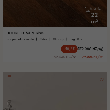
Lot de
22
m²
DOUBLE FUMÉ VERNIS
lot - parquet contrecollé
chêne
old story
larg 30 cm
-58,2%
189,00€ HT/m²
92,43€ TTC/m²
79,00€ HT/m²