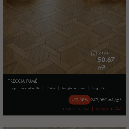
Lot de
50.67
m²
TRECCIA FUMÉ
lot - parquet contrecollé
chêne
les géométriques
larg 19 cm
-59,88%
249,00€ HT/m²
116,88€ TTC/m²
99,90€ HT/m²