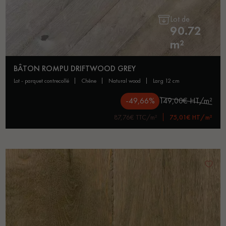
Lot de
90.72
m²
BÂTON ROMPU DRIFTWOOD GREY
lot - parquet contrecollé
chêne
natural wood
larg 12 cm
-49,66%
149,00€ HT/m²
87,76€ TTC/m²
75,01€ HT/m²