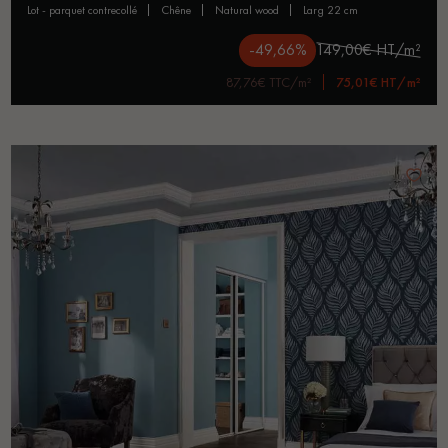
lot - parquet contrecollé
chêne
natural wood
larg 22 cm
-49,66%
149,00€ HT/m²
87,76€ TTC/m²
75,01€ HT/m²