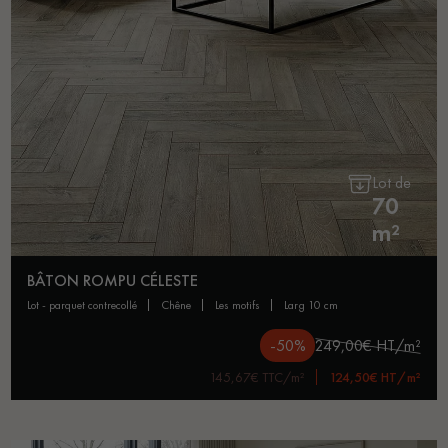
Lot de
70
m²
BÂTON ROMPU CÉLESTE
lot - parquet contrecollé
chêne
les motifs
larg 10 cm
-50%
249,00€ HT/m²
145,67€ TTC/m²
124,50€ HT/m²