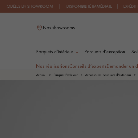
LES EN SHOWROOM | DISPONIBILITÉ IMMÉDIATE | EXPÉDITION EXP
Nos showrooms
Parquets d’intérieur
Parquets d’exception
Sol
L
Nos réalisations
Conseils d’experts
Demander un d
Accueil
Parquet Extérieur
Accessoires parquets d'extérieur
PARQUET MASSIF
PARQUET
CONTRECOLLÉ -
FLOTTANT
PARQUET HUILÉ
PARQUET EN BOIS
BRUT