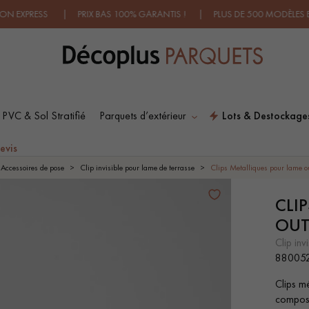
RESS | PRIX BAS 100% GARANTIS ! | PLUS DE 500 MODÈLES EN SH
 PVC & Sol Stratifié
Parquets d’extérieur
Lots & Destockage
ES RECHERCHES LES PLUS COURANT
evis
Accessoires de pose
Clip invisible pour lame de terrasse
Clips Metalliques pour lame o
CLI
SOL PLAQUÉ BOIS
PARQUETS À MOTIFS
VERITABLES
TRADITIONNELS
OUT
clip i
88005
PARQUET VIEILLI
PARQUET EN CHÊNE
FUMÉ
Clips mé
compo