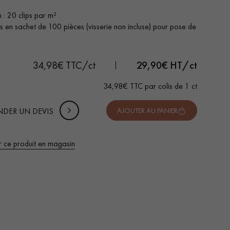
 : 20 clips par m²
s en sachet de 100 pièces (visserie non incluse) pour pose de
 DE VOTRE PROJET
-
+
Soit
colis
ct
uter 10% de marge de sécurité (pour les chutes et les
34,98€ TTC/ct
29,90
€ HT/ct
pes)
34,98€ TTC par colis de 1 ct
 TTC
DER UN DEVIS
AJOUTER AU PANIER
r ce produit en magasin
 de votre parquet.