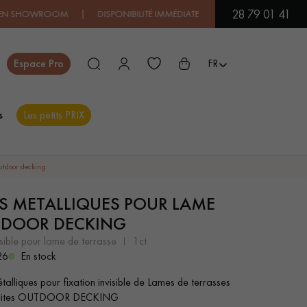
28 79 01 41
OWROOM | DISPONIBILITÉ IMMÉDIATE | EXPÉDITION EXPRESS
| PRI
Fermer
Espace Pro
FR
s
Les petits PRIX
ES
utdoor decking
PS METALLIQUES POUR LAME
PARQUET EN BOIS
PARQUET VERNIS
EXOTIQUE
DOOR DECKING
nvisible pour lame de terrasse
1ct
26
En stock
PARQUET LAMES
PARQUET EN CHÊNE
LARGES XXL
talliques pour fixation invisible de Lames de terrasses
sites OUTDOOR DECKING