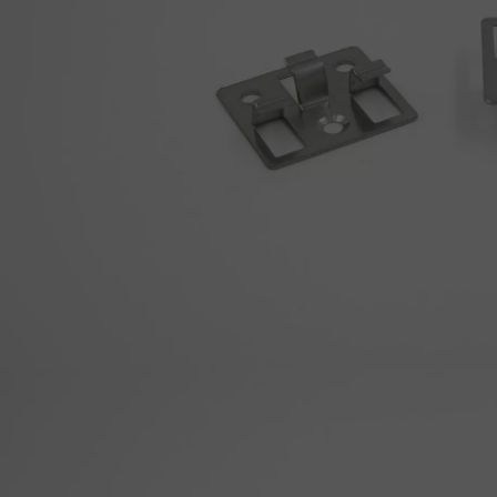
ACCESSOIRES
PARQUET D'INTÉRIEUR
Nos experts sont 
Un expert Décoplus Parque