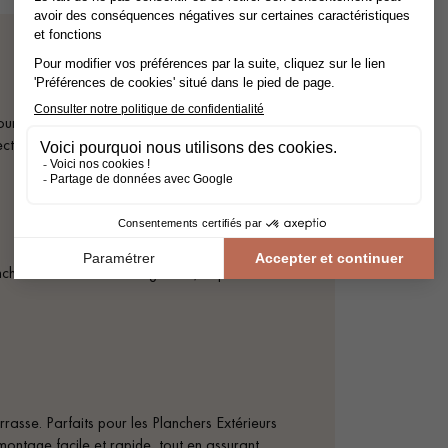
pour sa pose ou sa finition, découvrez notre
tion et d'entretien.
cher Extérieur : Plots Réglables, Clips
errasse. Parfaits pour les Planchers Extérieurs
montage facile et rapide, tout en assurant