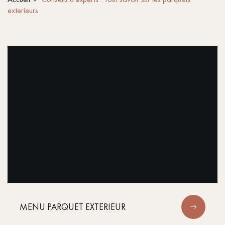
exterieurs
PARQUET VIEILLI
PARQUET EN CHÊNE FUMÉ
PARQUET LAMES LARGES XXL
PARQUET EN CHÊNE
ACCESSOIRES PARQUET
D'INTÉRIEUR
Nos conseillers sont disponibles au
28 79 01 41
VOUS AVEZ UN PROJET ?
MENU PARQUET EXTERIEUR
Nos experts sont à votre disposition pour vous guider pas à