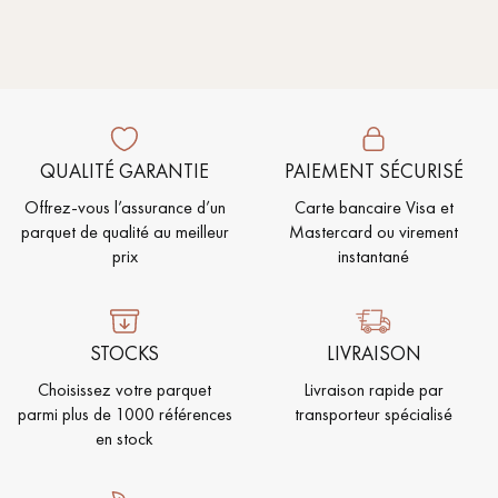
pas dans le choix et la pose de votre parquet.
QUALITÉ GARANTIE
PAIEMENT SÉCURISÉ
Un expert Décoplus Parquets vous appelle
Offrez-vous l’assurance d’un
Carte bancaire Visa et
parquet de qualité au meilleur
Mastercard ou virement
prix
instantané
Demandez un rendez-vous personnalisé
STOCKS
LIVRAISON
Choisissez votre parquet
Livraison rapide par
parmi plus de 1000 références
transporteur spécialisé
en stock
Obtenez un devis gratuit !