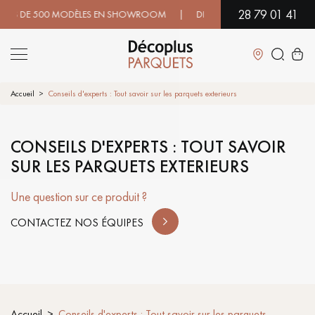
28 79 01 41
S DE 500 MODÈLES EN SHOWROOM | DISPONIBILITÉ IMMÉDIATE | E
Fermer
Accueil
Conseils d'experts : Tout savoir sur les parquets exterieurs
LES RECHERCHES LES PLUS COURANTES
CONSEILS D'EXPERTS : TOUT SAVOIR
SUR LES PARQUETS EXTERIEURS
PARQUET MASSIF
PARQUET CONTRECOLLÉ -
FLOTTANT
Une question sur ce produit ?
SOL PLAQUÉ BOIS VERITABLES
PARQUETS À MOTIFS
CONTACTEZ NOS ÉQUIPES
TRADITIONNELS
PARQUET EN BOIS EXOTIQUE
PARQUET VERNIS
PARQUET HUILÉ
PARQUET EN BOIS BRUT
Accueil
Conseils d'experts : Tout savoir sur les parquets