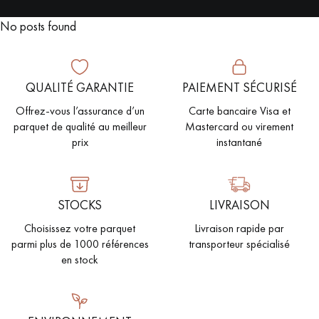
PARQUET VIEILLI
PARQUET EN CHÊNE FUMÉ
No posts found
PARQUET LAMES LARGES XXL
PARQUET EN CHÊNE
QUALITÉ GARANTIE
PAIEMENT SÉCURISÉ
ACCESSOIRES PARQUET
D'INTÉRIEUR
Offrez-vous l’assurance d’un
Carte bancaire Visa et
parquet de qualité au meilleur
Mastercard ou virement
prix
instantané
Nos conseillers sont disponibles au
28 79 01 41
STOCKS
LIVRAISON
Choisissez votre parquet
Livraison rapide par
parmi plus de 1000 références
transporteur spécialisé
en stock
VOUS AVEZ UN PROJET ?
Nos experts sont à votre disposition pour vous guider pas à