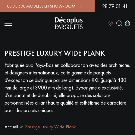
28 79 01 41
LUS DE 500 MODÈLES EN SHOWROOM | DISPONIBILITÉ IMMÉDIATE |
Fermer
PRESTIGE LUXURY WIDE PLANK
LES RECHERCHES LES PLUS COURANTES
Fabriquée aux Pays-Bas en collaboration avec des architectes
et designers internationaux, cette gamme de parquets
PARQUET MASSIF
PARQUET CONTRECOLLÉ -
FLOTTANT
d'exception se distingue par ses dimensions XXL (jusqu'à 480
mm de large et 3900 mm de long). Synonyme d'exclusivité,
SOL PLAQUÉ BOIS VERITABLES
PARQUETS À MOTIFS
d'artisanat et de durabilité, elle propose des solutions
TRADITIONNELS
personnalisées alliant haute qualité et esthétisme de caractère
pour des projets uniques.
PARQUET EN BOIS EXOTIQUE
PARQUET VERNIS
Accueil
Prestige Luxury Wide Plank
PARQUET HUILÉ
PARQUET EN BOIS BRUT