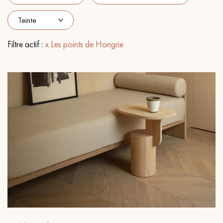
PARQUET VIEILLI
PARQUET EN CHÊNE FUMÉ
PARQUET LAMES LARGES XXL
PARQUET EN CHÊNE
Filtre actif :
x Les points de Hongrie
ACCESSOIRES PARQUET
D'INTÉRIEUR
Nos conseillers sont disponibles au
28 79 01 41
VOUS AVEZ UN PROJET ?
Nos experts sont à votre disposition pour vous guider pas à