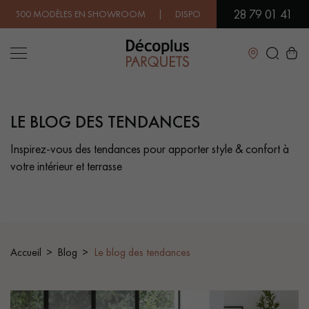
28 79 01 41
00 MODÈLES EN SHOWROOM | DISPONIBILITÉ IMMÉDIATE | EXPÉDIT
Fermer
LE BLOG DES TENDANCES
LES RECHERCHES LES PLUS COURANTES
Inspirez-vous des tendances pour apporter style & confort à
votre intérieur et terrasse
PARQUET MASSIF
PARQUET CONTRECOLLÉ -
FLOTTANT
SOL PLAQUÉ BOIS VERITABLES
PARQUETS À MOTIFS
TRADITIONNELS
Accueil
Blog
Le blog des tendances
PARQUET EN BOIS EXOTIQUE
PARQUET VERNIS
PARQUET HUILÉ
PARQUET EN BOIS BRUT