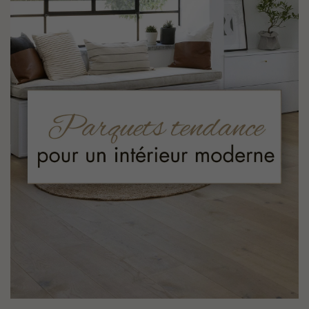
PARQUET VIEILLI
PARQUET EN CHÊNE FUMÉ
PARQUET LAMES LARGES XXL
PARQUET EN CHÊNE
ACCESSOIRES PARQUET
D'INTÉRIEUR
Nos conseillers sont disponibles au
28 79 01 41
VOUS AVEZ UN PROJET ?
Nos experts sont à votre disposition pour vous guider pas à