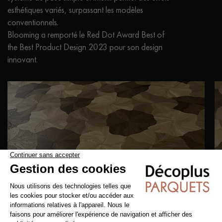
esthétiques variés, surpassant les modèles
conventionnels.
Blooming a remporté le Red Dot Award Best of
the Best Product Design 2023 pour son design
innovant.