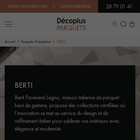
28 79 01 41
SHOWROOM | DISPONIBILITÉ IMMÉDIATE | EXPÉDITION EXPRESS | 
Fermer
Accueil
Parquets d'exception
BERTI
LES RECHERCHES LES PLUS COURANTES
CONTACTEZ-NOUS POUR VOTRE PROJET
BERTI
PARQUET MASSIF
PARQUET CONTRECOLLÉ -
FLOTTANT
Berti Pavimenti Legno, maison italienne de parquet
SOL PLAQUÉ BOIS VERITABLES
PARQUETS À MOTIFS
haut de gamme, propose des collections certifiées où
TRADITIONNELS
l’innovation se met au service du design et du
raffinement italien pour sublimer vos intérieurs avec
PARQUET EN BOIS EXOTIQUE
PARQUET VERNIS
élégance et modernité.
PARQUET HUILÉ
PARQUET EN BOIS BRUT