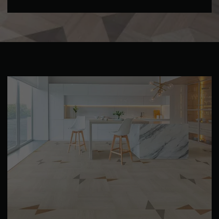
PARQUET VIEILLI
PARQUET EN CHÊNE FUMÉ
PARQUET LAMES LARGES XXL
PARQUET EN CHÊNE
ACCESSOIRES PARQUET
D'INTÉRIEUR
Nos conseillers sont disponibles au
28 79 01 41
VOUS AVEZ UN PROJET ?