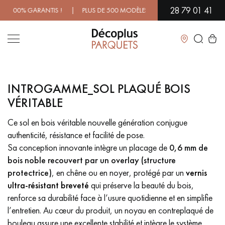
28 79 01 41
0% GARANTIS ! | PLUS DE 500 MODÈLES EN SHOWROOM | DISPONIB
Fermer
INTROGAMME_SOL PLAQUÉ BOIS
LES RECHERCHES LES PLUS COURANTES
VÉRITABLE
Ce sol en bois véritable nouvelle génération conjugue
PARQUET MASSIF
PARQUET CONTRECOLLÉ -
FLOTTANT
authenticité, résistance et facilité de pose.
Sa conception innovante intègre un placage de
0,6 mm de
SOL PLAQUÉ BOIS VERITABLES
PARQUETS À MOTIFS
bois noble recouvert par un overlay (structure
TRADITIONNELS
protectrice)
, en chêne ou en noyer, protégé par un
vernis
ultra-résistant breveté
qui préserve la beauté du bois,
PARQUET EN BOIS EXOTIQUE
PARQUET VERNIS
renforce sa durabilité face à l’usure quotidienne et en simplifie
l’entretien. Au cœur du produit, un noyau en contreplaqué de
PARQUET HUILÉ
PARQUET EN BOIS BRUT
bouleau assure une excellente stabilité et intègre le système