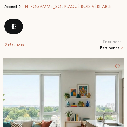
pas dans le choix et la pose de votre parquet.
Accueil
INTROGAMME_SOL PLAQUÉ BOIS VÉRITABLE
Trier par :
Un expert Décoplus Parquets vous appelle
2
résultats
Pertinence
Demandez un rendez-vous personnalisé
Obtenez un devis gratuit !