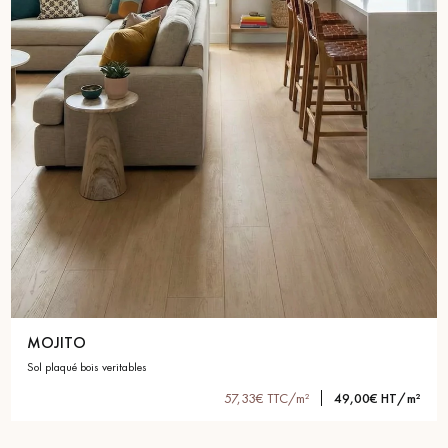
MOJITO
sol plaqué bois veritables
57,33€ TTC/m²
49,00€ HT/m²