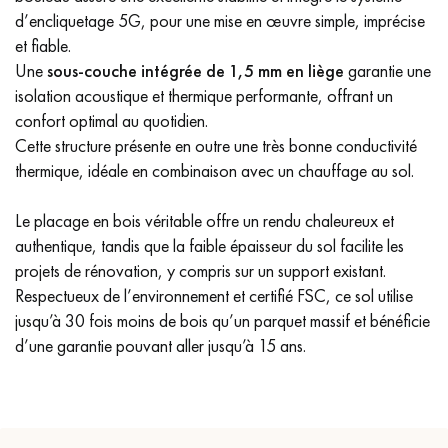
d’encliquetage 5G, pour une mise en œuvre simple, imprécise
PARQUET VIEILLI
PARQUET EN CHÊNE FUMÉ
et fiable.
Une
sous-couche intégrée de 1,5 mm en liège
garantie une
PARQUET LAMES LARGES XXL
PARQUET EN CHÊNE
isolation acoustique et thermique performante, offrant un
confort optimal au quotidien.
ACCESSOIRES PARQUET
D'INTÉRIEUR
Cette structure présente en outre une très bonne conductivité
thermique, idéale en combinaison avec un chauffage au sol.
Le placage en bois véritable offre un rendu chaleureux et
Nos conseillers sont disponibles au
authentique, tandis que la faible épaisseur du sol facilite les
28 79 01 41
projets de rénovation, y compris sur un support existant.
Respectueux de l’environnement et certifié FSC, ce sol utilise
jusqu’à 30 fois moins de bois qu’un parquet massif et bénéficie
d’une garantie pouvant aller jusqu’à 15 ans.
VOUS AVEZ UN PROJET ?
Nos experts sont à votre disposition pour vous guider pas à