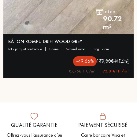
Lot de
90.72
m²
BÂTON ROMPU DRIFTWOOD GREY
lot - parquet contrecollé
chêne
natural wood
larg 12 cm
-49,66%
149,00€ HT/m²
87,76€ TTC/m²
75,01€ HT/m²
QUALITÉ GARANTIE
PAIEMENT SÉCURISÉ
Offrez-vous l’assurance d’un
Carte bancaire Visa et