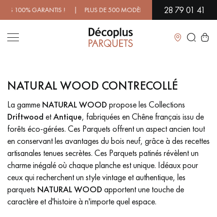
28 79 01 41
00% GARANTIS ! | PLUS DE 500 MODÈLES EN SHOWROOM | DISPONI
Fermer
NATURAL WOOD CONTRECOLLÉ
LES RECHERCHES LES PLUS COURANTES
La gamme
NATURAL WOOD
propose les Collections
Driftwood
et
Antique
, fabriquées en Chêne français issu de
PARQUET MASSIF
PARQUET CONTRECOLLÉ -
FLOTTANT
forêts éco-gérées. Ces Parquets offrent un aspect ancien tout
en conservant les avantages du bois neuf, grâce à des recettes
SOL PLAQUÉ BOIS VERITABLES
PARQUETS À MOTIFS
artisanales tenues secrètes. Ces Parquets patinés révèlent un
TRADITIONNELS
charme inégalé où chaque planche est unique. Idéaux pour
ceux qui recherchent un style vintage et authentique, les
PARQUET EN BOIS EXOTIQUE
PARQUET VERNIS
parquets
NATURAL WOOD
apportent une touche de
caractère et d'histoire à n'importe quel espace.
PARQUET HUILÉ
PARQUET EN BOIS BRUT