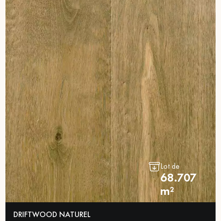
pas dans le choix et la pose de votre parquet.
Un expert Décoplus Parquets vous appelle
Demandez un rendez-vous personnalisé
Lot de
68.707
m²
Obtenez un devis gratuit !
DRIFTWOOD NATUREL