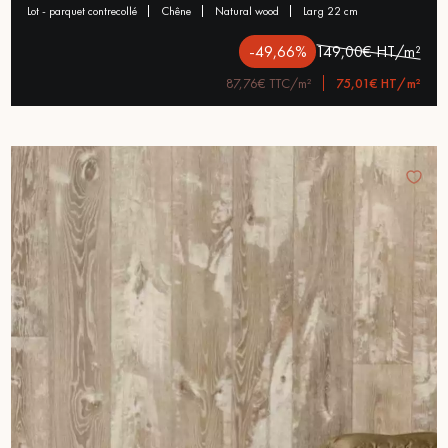
lot - parquet contrecollé
chêne
natural wood
larg 22 cm
-49,66%
149,00€ HT/m²
87,76€ TTC/m²
75,01€ HT/m²