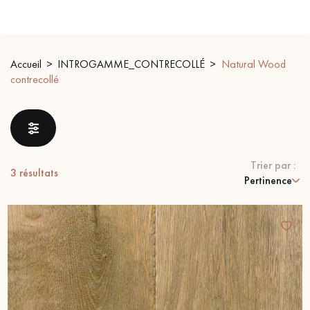
PARQUET VIEILLI
PARQUET EN CHÊNE FUMÉ
PARQUET LAMES LARGES XXL
PARQUET EN CHÊNE
Accueil
INTROGAMME_CONTRECOLLÉ
Natural Wood
contrecollé
ACCESSOIRES PARQUET
D'INTÉRIEUR
Nos conseillers sont disponibles au
Trier par :
3
résultats
28 79 01 41
Pertinence
VOUS AVEZ UN PROJET ?
Nos experts sont à votre disposition pour vous guider pas à