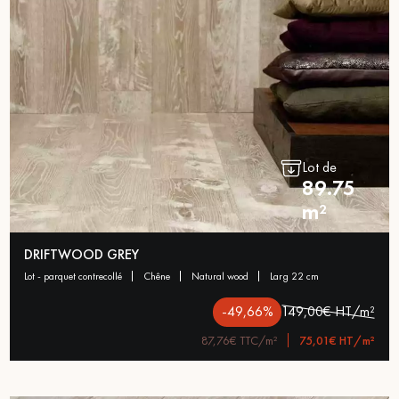
Lot de
89.75
m²
DRIFTWOOD GREY
lot - parquet contrecollé
chêne
natural wood
larg 22 cm
-49,66%
149,00€ HT/m²
87,76€ TTC/m²
75,01€ HT/m²