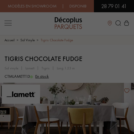
28 79 01 41
 MODÈLES EN SHOWROOM | DISPONIBILITÉ IMMÉDIATE | EXPÉDITIO
Fermer
Accueil
Sol Vinyle
Tigris Chocolate Fudge
LES RECHERCHES LES PLUS COURANTES
TIGRIS CHOCOLATE FUDGE
sol vinyle
lamett
tigris
long 1.23 m
PARQUET MASSIF
PARQUET CONTRECOLLÉ -
CTMLAMETT13
En stock
FLOTTANT
SOL PLAQUÉ BOIS VERITABLES
PARQUETS À MOTIFS
TRADITIONNELS
PARQUET EN BOIS EXOTIQUE
PARQUET VERNIS
PARQUET HUILÉ
PARQUET EN BOIS BRUT