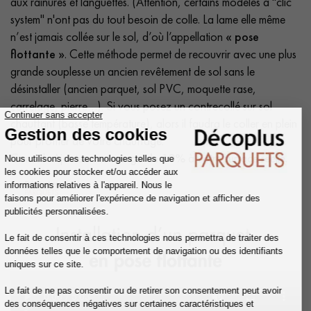
aux rainures et languettes. (Attention, certains modèles à "clic
system" n'ont pas du tout besoin de colle. La lame elle même
n’est jamais collée sur le sol, d’où l’appellation
« pose
flottante »
. Cette méthode permet de recouvrir avec une plus
grande souplesse un ancien revêtement de sol sans le
désinstaller (ancien parquet, sol PVC, moquette rase,
carrelage, pierre…). Si vous posez un contrecollé sur sol
chauffant (basse température), alors il faudra le coller en plein
pour profiter de votre chauffage.
Conseil : Ajoutez une
marge de 10%
à votre surface réelle.