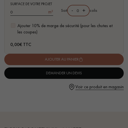
pas dans le choix et la pose de votre parquet.
- Compatible pièces d'eau
SURFACE DE VOTRE PROJET
-
+
Soit
colis
m²
- Facilité de pose : système d'emboitement simple à plat I4F
Ajouter 10% de marge de sécurité (pour les chutes et
les coupes)
Un expert Décoplus Parquets vous appelle
0,00
€ TTC
AJOUTER AU PANIER
DEMANDER UN DEVIS
Demandez un rendez-vous personnalisé
Voir ce produit en magasin
Obtenez un devis gratuit !