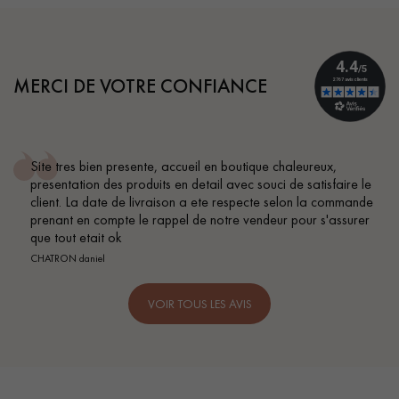
MERCI DE VOTRE CONFIANCE
ite tres bien presente, accueil en boutique chaleureux,
C
resentation des produits en detail avec souci de satisfaire le
B
lient. La date de livraison a ete respecte selon la commande
renant en compte le rappel de notre vendeur pour s'assurer
ue tout etait ok
HATRON daniel
VOIR TOUS LES AVIS