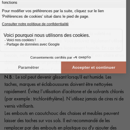
Nettoyage et entretien des sols PVC
Balayez régulièrement le sol pour éviter que la saleté ne
s’incruste et n’altère la surface. Vous pouvez également utiliser
un aspirateur ou une serpillière légèrement humide. En cas de
besoin, nettoyez votre sol avec une solution d’eau claire et un
détergent doux ou un produit adapté pour sols. Rincez
abondamment et retirez l’excédent d’eau.
N.B.:
Le sol peut devenir glissant lorsqu'il est humide. Les
taches, marques et éclaboussures doivent être nettoyées
rapidement. Évitez l’utilisation d’acétone et de solvants chlorés
(par exemple : trichloréthylène). N’utilisez jamais de cires ni de
vernis vitrifiants.
Les embouts en caoutchouc des chaises et meubles peuvent
laisser des taches sur vos sols. Il est recommandé de les
remplacer par des embouts en plastique ou d'y ajouter des