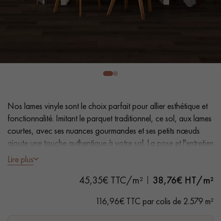
PARQUET VIEILLI
PARQUET EN CHÊNE FUMÉ
PARQUET LAMES LARGES XXL
PARQUET EN CHÊNE
ACCESSOIRES PARQUET
D'INTÉRIEUR
Nos lames vinyle sont le choix parfait pour allier esthétique et
Nos conseillers sont disponibles au
fonctionnalité. Imitant le parquet traditionnel, ce sol, aux lames
28 79 01 41
courtes, avec ses nuances gourmandes et ses petits nœuds
ajoute une touche authentique à votre sol. La pose et l'entretien
faciles en font une solution pratique.
Lire plus
45,35€ TTC/m²
38,76
€ HT/m²
- Lames Largeur 23,2 cm
VOUS AVEZ UN PROJET ?
- Aspect chêne naturel
116,96€ TTC par colis de 2.579 m²
- Chanfreins des 4 côtés
Nos experts sont à votre disposition pour vous guider pas à
- Adapté aux passages fréquents