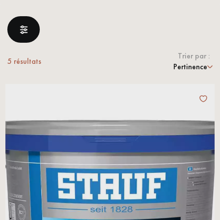
PARQUET VIEILLI
PARQUET EN CHÊNE FUMÉ
PARQUET LAMES LARGES XXL
PARQUET EN CHÊNE
Trier par :
ACCESSOIRES PARQUET
5
résultats
Pertinence
D'INTÉRIEUR
Nos conseillers sont disponibles au
28 79 01 41
VOUS AVEZ UN PROJET ?
Nos experts sont à votre disposition pour vous guider pas à