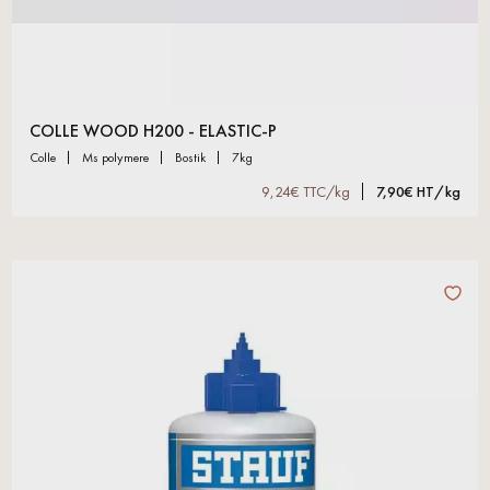
COLLE WOOD H200 - ELASTIC-P
colle
ms polymere
bostik
7kg
9,24€ TTC/kg
7,90€ HT/kg