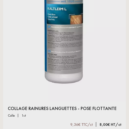
COLLAGE RAINURES LANGUETTES - POSE FLOTTANTE
colle
1ct
9,36€ TTC/ct
8,00€ HT/ct