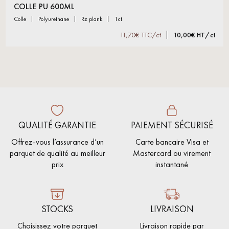
COLLE PU 600ML
colle
polyurethane
rz plank
1ct
11,70€ TTC/ct
10,00€ HT/ct
QUALITÉ GARANTIE
PAIEMENT SÉCURISÉ
Offrez-vous l’assurance d’un
Carte bancaire Visa et
parquet de qualité au meilleur
Mastercard ou virement
prix
instantané
STOCKS
LIVRAISON
Choisissez votre parquet
Livraison rapide par