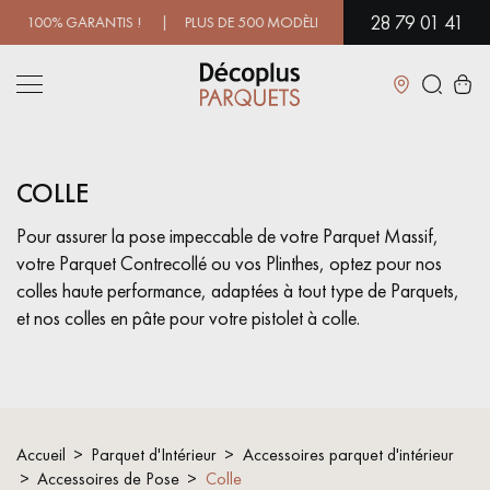
28 79 01 41
0% GARANTIS ! | PLUS DE 500 MODÈLES EN SHOWROOM | DISPONIB
Fermer
COLLE
LES RECHERCHES LES PLUS COURANTES
Pour assurer la pose impeccable de votre Parquet Massif,
votre Parquet Contrecollé ou vos Plinthes, optez pour nos
PARQUET MASSIF
PARQUET CONTRECOLLÉ -
FLOTTANT
colles haute performance, adaptées à tout type de Parquets,
et nos colles en pâte pour votre pistolet à colle.
SOL PLAQUÉ BOIS VERITABLES
PARQUETS À MOTIFS
TRADITIONNELS
PARQUET EN BOIS EXOTIQUE
PARQUET VERNIS
Accueil
Parquet d'Intérieur
Accessoires parquet d'intérieur
PARQUET HUILÉ
PARQUET EN BOIS BRUT
Accessoires de Pose
Colle