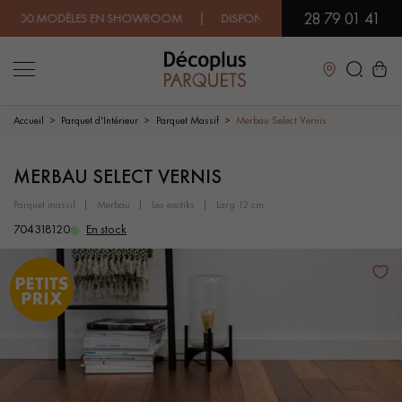
28 79 01 41
00 MODÈLES EN SHOWROOM | DISPONIBILITÉ IMMÉDIATE | EXPÉDITI
Fermer
Accueil
Parquet d'Intérieur
Parquet Massif
Merbau Select Vernis
LES RECHERCHES LES PLUS COURANTES
MERBAU SELECT VERNIS
parquet massif
merbau
les exotiks
larg 12 cm
PARQUET MASSIF
PARQUET CONTRECOLLÉ -
704318120
En stock
FLOTTANT
SOL PLAQUÉ BOIS VERITABLES
PARQUETS À MOTIFS
TRADITIONNELS
PARQUET EN BOIS EXOTIQUE
PARQUET VERNIS
PARQUET HUILÉ
PARQUET EN BOIS BRUT