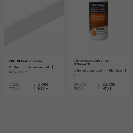
PLINTHE BLANCHE 8 CM
RÉNOVATEUR ASPECT MAT -
MÉTAMAT®
plinthe
bois médium hdf
entretien du parquet
blanchon
long 2.40 m
1l
5,85€
5,00€
29,25€
25,00€
TTC/m
HT/m
TTC/l
HT/l