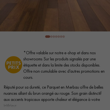
PARQUET VIEILLI
PARQUET EN CHÊNE FUMÉ
PARQUET LAMES LARGES XXL
PARQUET EN CHÊNE
ACCESSOIRES PARQUET
D'INTÉRIEUR
*Offre valable sur notre e-shop et dans nos
Nos conseillers sont disponibles au
showrooms Sur les produits signalés par une
28 79 01 41
étiquette et dans la limite des stocks disponibles.
Offre non cumulable avec d’autres promotions en
cours.
Réputé pour sa dureté, ce Parquet en Merbau offre de belles
nuances allant du brun orangé au rouge. Son grain distinctif
VOUS AVEZ UN PROJET ?
aux accents tropicaux apporte chaleur et élégance à votre
Nos experts sont à votre disposition pour vous guider pas à
intérieur.