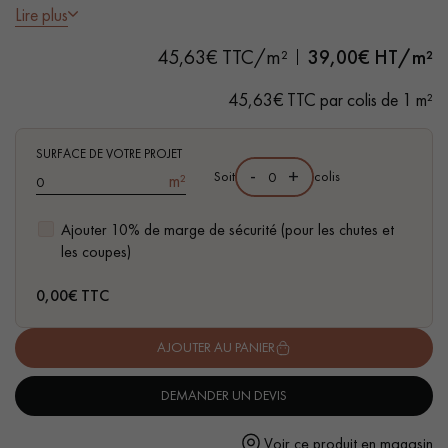
pas dans le choix et la pose de votre parquet.
Lire plus
- Lames largeur L 12 cm - Longueurs variables
45,63€ TTC/m²
39,00
€ HT/m²
- Vernis mat
- Chanfreins des 4 côtés
45,63€ TTC par colis de 1 m²
- Choix Select - rendu homogène, grain régulier, peu marqué
- Compatible pièces d'eau
Un expert Décoplus Parquets vous appelle
SURFACE DE VOTRE PROJET
-
+
Soit
colis
m²
Ajouter 10% de marge de sécurité (pour les chutes et
les coupes)
Demandez un rendez-vous personnalisé
0,00
€ TTC
AJOUTER AU PANIER
DEMANDER UN DEVIS
Obtenez un devis gratuit !
Voir ce produit en magasin