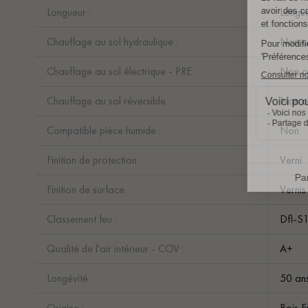
Longueur :
Longue
Chauffage au sol hydraulique :
Non c
Chauffage au sol électrique - PRE :
Non c
Chauffage au sol réversible :
Non c
Compatible pièce humide :
Non
Finition de protection :
Verni
Finition de surface :
Vernis 
Classement feu :
Dfl-S
Qualité de l'air intérieur - COV :
A+
Longévité :
50 an
Origine :
Bois 