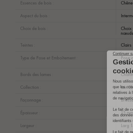
Essences de bois :
Chêne
Aspect du bois :
Interm
Choix de bois :
Choix 
nœuds 
Teintes :
Clairs
Type de Pose et Emboîtement :
Pose c
Rainur
Bords des lames :
Chanfr
Collection :
Les Cl
Façonnage :
Bross
Épaisseur :
15 m
Largeur :
Larg 