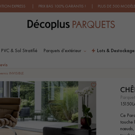
PRESS | PRIX BAS 100% GARANTIS ! | PLUS DE 500 MODÈLES EN S
 PVC & Sol Stratifié
Parquets d’extérieur
Lots & Destockage
ES RECHERCHES LES PLUS COURANT
evis
vernis INVISIBLE
CHÊ
SOL PLAQUÉ BOIS
PARQUETS À MOTIFS
VERITABLES
TRADITIONNELS
parque
15150L
Ce Parq
PARQUET VIEILLI
PARQUET EN CHÊNE
touche l
FUMÉ
nœuds, 