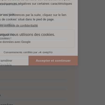
urs variables
ompatible
ompatible
ompatible
Invisible
1
s
Européens