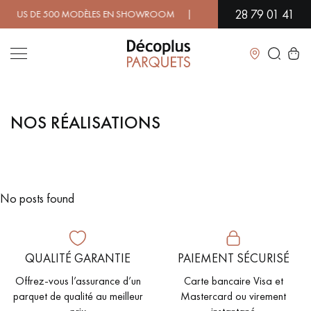
28 79 01 41
PLUS DE 500 MODÈLES EN SHOWROOM | DISPONIBILITÉ IMMÉDIATE |
Fermer
NOS RÉALISATIONS
LES RECHERCHES LES PLUS COURANTES
PARQUET MASSIF
PARQUET CONTRECOLLÉ -
FLOTTANT
No posts found
SOL PLAQUÉ BOIS VERITABLES
PARQUETS À MOTIFS
TRADITIONNELS
QUALITÉ GARANTIE
PAIEMENT SÉCURISÉ
PARQUET EN BOIS EXOTIQUE
PARQUET VERNIS
Offrez-vous l’assurance d’un
Carte bancaire Visa et
PARQUET HUILÉ
PARQUET EN BOIS BRUT
parquet de qualité au meilleur
Mastercard ou virement