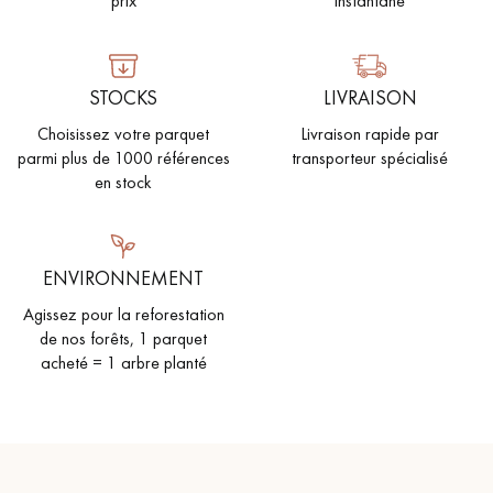
prix
instantané
PARQUET VIEILLI
PARQUET EN CHÊNE FUMÉ
PARQUET LAMES LARGES XXL
PARQUET EN CHÊNE
STOCKS
LIVRAISON
Choisissez votre parquet
Livraison rapide par
ACCESSOIRES PARQUET
D'INTÉRIEUR
parmi plus de 1000 références
transporteur spécialisé
en stock
Nos conseillers sont disponibles au
28 79 01 41
ENVIRONNEMENT
Agissez pour la reforestation
de nos forêts, 1 parquet
acheté = 1 arbre planté
VOUS AVEZ UN PROJET ?
Nos experts sont à votre disposition pour vous guider pas à