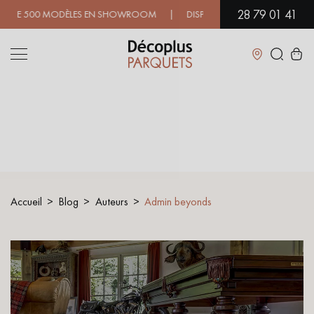
28 79 01 41
0 MODÈLES EN SHOWROOM | DISPONIBILITÉ IMMÉDIATE | EXPÉDITI
Fermer
LES RECHERCHES LES PLUS COURANTES
PARQUET MASSIF
PARQUET CONTRECOLLÉ -
FLOTTANT
Accueil
Blog
Auteurs
Admin beyonds
SOL PLAQUÉ BOIS VERITABLES
PARQUETS À MOTIFS
TRADITIONNELS
PARQUET EN BOIS EXOTIQUE
PARQUET VERNIS
PARQUET HUILÉ
PARQUET EN BOIS BRUT