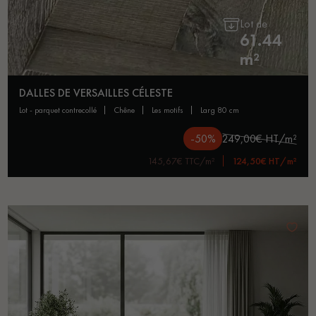
Lot de
61.44
m²
DALLES DE VERSAILLES CÉLESTE
lot - parquet contrecollé
chêne
les motifs
larg 80 cm
-50%
249,00€ HT/m²
145,67€ TTC/m²
124,50€ HT/m²