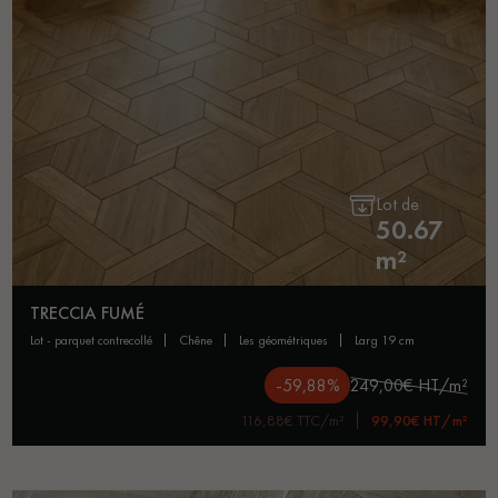
Lot de
50.67
m²
TRECCIA FUMÉ
lot - parquet contrecollé
chêne
les géométriques
larg 19 cm
-59,88%
249,00€ HT/m²
116,88€ TTC/m²
99,90€ HT/m²