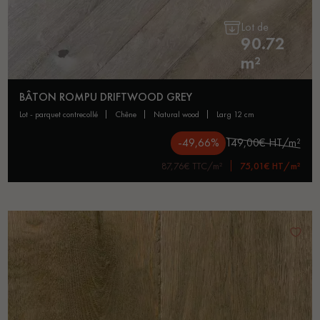
Lot de
90.72
m²
BÂTON ROMPU DRIFTWOOD GREY
lot - parquet contrecollé
chêne
natural wood
larg 12 cm
-49,66%
149,00€ HT/m²
87,76€ TTC/m²
75,01€ HT/m²