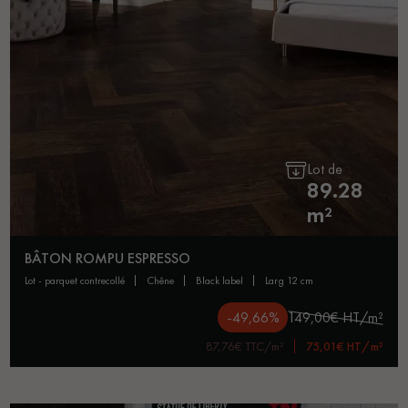
Lot de
89.28
m²
BÂTON ROMPU ESPRESSO
lot - parquet contrecollé
chêne
black label
larg 12 cm
-49,66%
149,00€ HT/m²
87,76€ TTC/m²
75,01€ HT/m²