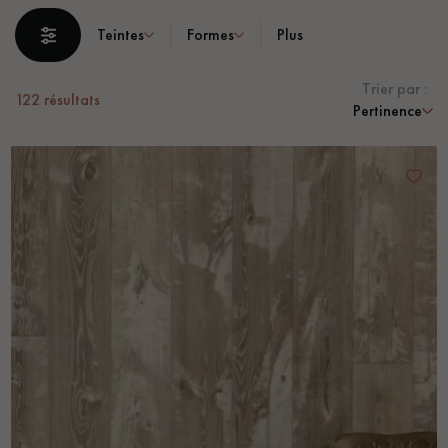
PARQUET VIEILLI
PARQUET EN CHÊNE FUMÉ
Teintes
Formes
Plus
PARQUET LAMES LARGES XXL
PARQUET EN CHÊNE
Trier par :
122
résultats
Pertinence
ACCESSOIRES PARQUET
D'INTÉRIEUR
Nos conseillers sont disponibles au
28 79 01 41
VOUS AVEZ UN PROJET ?
Nos experts sont à votre disposition pour vous guider pas à