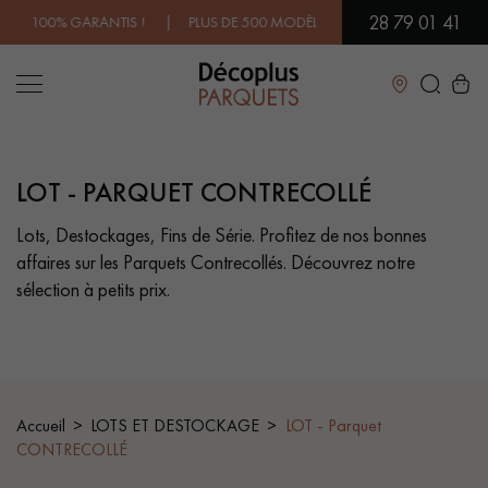
28 79 01 41
 ! | PLUS DE 500 MODÈLES EN SHOWROOM | DISPONIBILITÉ IMMÉDI
Fermer
LOT - PARQUET CONTRECOLLÉ
LES RECHERCHES LES PLUS COURANTES
Lots, Destockages, Fins de Série. Profitez de nos bonnes
affaires sur les Parquets Contrecollés. Découvrez notre
PARQUET MASSIF
PARQUET CONTRECOLLÉ -
FLOTTANT
sélection à petits prix.
SOL PLAQUÉ BOIS VERITABLES
PARQUETS À MOTIFS
TRADITIONNELS
PARQUET EN BOIS EXOTIQUE
PARQUET VERNIS
Accueil
LOTS ET DESTOCKAGE
LOT - Parquet
CONTRECOLLÉ
PARQUET HUILÉ
PARQUET EN BOIS BRUT