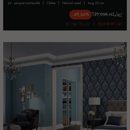
lot - parquet contrecollé
chêne
natural wood
larg 22 cm
-49,66%
149,00€ HT/m²
87,76€ TTC/m²
75,01€ HT/m²