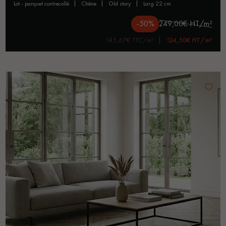
lot - parquet contrecollé
chêne
old story
larg 22 cm
-50%
249,00€ HT/m²
145,67€ TTC/m²
124,50€ HT/m²