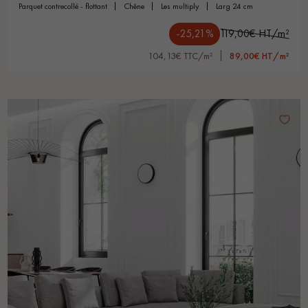
parquet contrecollé - flottant
chêne
les multiply
larg 24 cm
-25,21%
119,00€ HT/m²
104,13€ TTC/m²
89,00€ HT/m²