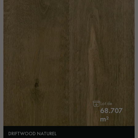
Lot de
68.707
m²
DRIFTWOOD NATUREL