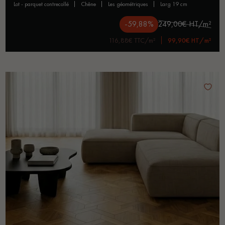
lot - parquet contrecollé
chêne
les géométriques
larg 19 cm
-59,88%
249,00€ HT/m²
116,88€ TTC/m²
99,90€ HT/m²