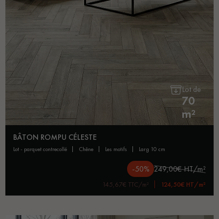
Lot de
70
m²
BÂTON ROMPU CÉLESTE
lot - parquet contrecollé
chêne
les motifs
larg 10 cm
-50%
249,00€ HT/m²
145,67€ TTC/m²
124,50€ HT/m²