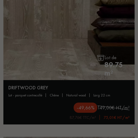
pas dans le choix et la pose de votre parquet.
Un expert Décoplus Parquets vous appelle
Lot de
89.75
m²
DRIFTWOOD GREY
Demandez un rendez-vous personnalisé
lot - parquet contrecollé
chêne
natural wood
larg 22 cm
-49,66%
149,00€ HT/m²
87,76€ TTC/m²
75,01€ HT/m²
Obtenez un devis gratuit !