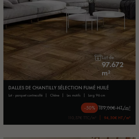
Lot de
97.672
m²
DALLES DE CHANTILLY SÉLECTION FUMÉ HUILÉ
lot - parquet contrecollé
chêne
les motifs
larg 96 cm
-50%
189,00€ HT/m²
110,57€ TTC/m²
94,50€ HT/m²