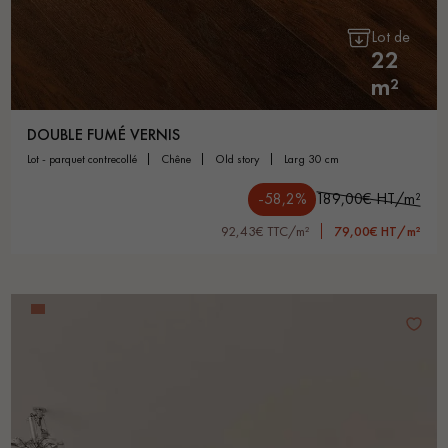
Lot de
22
m²
DOUBLE FUMÉ VERNIS
lot - parquet contrecollé
chêne
old story
larg 30 cm
-58,2%
189,00€ HT/m²
92,43€ TTC/m²
79,00€ HT/m²