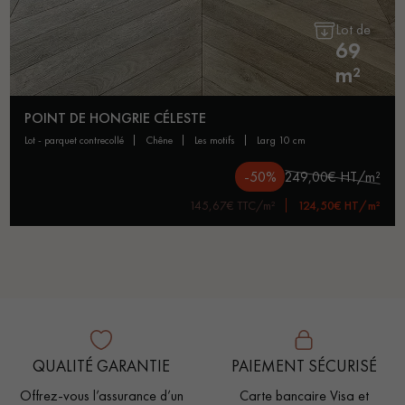
Lot de
69
m²
POINT DE HONGRIE CÉLESTE
lot - parquet contrecollé
chêne
les motifs
larg 10 cm
-50%
249,00€ HT/m²
145,67€ TTC/m²
124,50€ HT/m²
QUALITÉ GARANTIE
PAIEMENT SÉCURISÉ
Offrez-vous l’assurance d’un
Carte bancaire Visa et