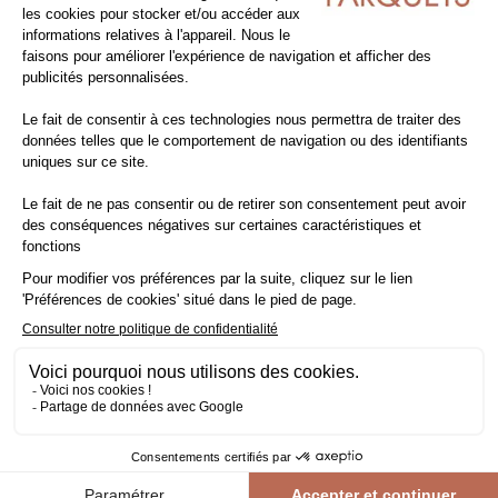
Lot de
21.6
m²
SÉLECTION NATUR' XL 20
lot - parquet contrecollé
chêne
les multiply
larg 20 cm
-23,26%
129,00€ HT/m²
115,82€ TTC/m²
98,99€ HT/m²